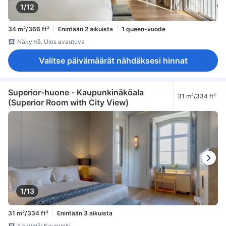
1/12
34 m²/366 ft²
Enintään 2 aikuista
1 queen-vuode
Näkymä: Ulos avautuva
Valitse päivämäärät nähdäksesi hinnat
Superior-huone - Kaupunkinäköala
31 m²/334 ft²
(Superior Room with City View)
1/13
31 m²/334 ft²
Enintään 3 aikuista
Näkymä: Kaupunki