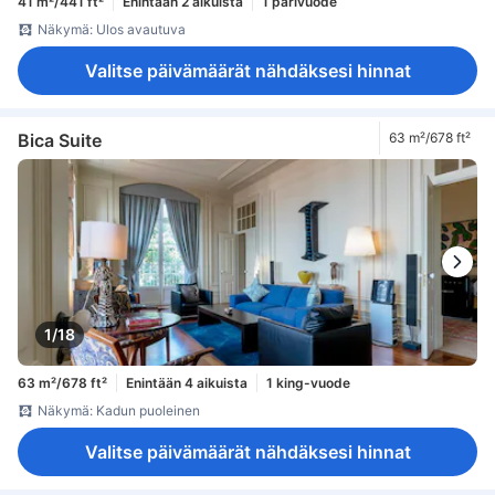
41 m²/441 ft²
Enintään 2 aikuista
1 parivuode
Näkymä: Ulos avautuva
Valitse päivämäärät nähdäksesi hinnat
Bica Suite
63 m²/678 ft²
1/18
63 m²/678 ft²
Enintään 4 aikuista
1 king-vuode
Näkymä: Kadun puoleinen
Valitse päivämäärät nähdäksesi hinnat