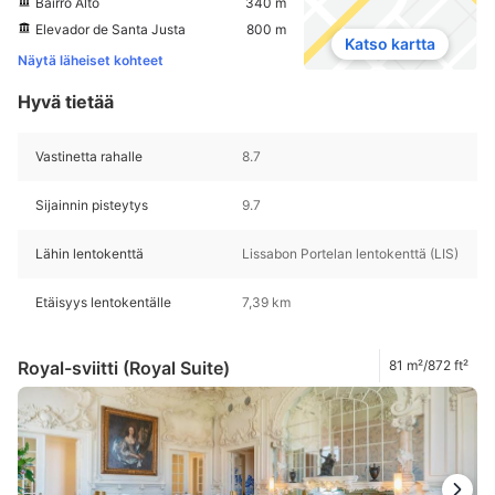
Bairro Alto
340 m
Elevador de Santa Justa
800 m
Katso kartta
Näytä läheiset kohteet
Hyvä tietää
Vastinetta rahalle
8.7
Sijainnin pisteytys
9.7
Lähin lentokenttä
Lissabon Portelan lentokenttä (LIS)
Etäisyys lentokentälle
7,39 km
Royal-sviitti (Royal Suite)
81 m²/872 ft²