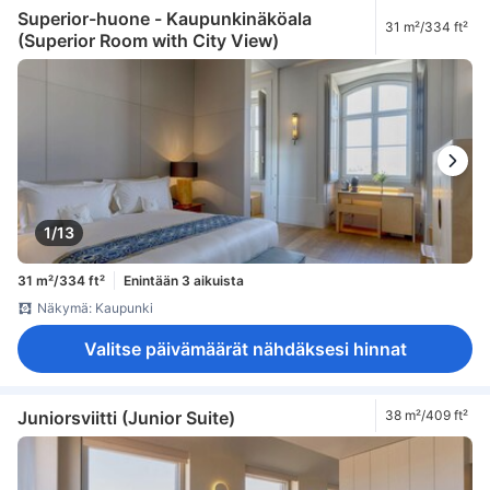
Superior-huone - Kaupunkinäköala
31 m²/334 ft²
(Superior Room with City View)
1/13
31 m²/334 ft²
Enintään 3 aikuista
Näkymä: Kaupunki
Valitse päivämäärät nähdäksesi hinnat
Juniorsviitti (Junior Suite)
38 m²/409 ft²