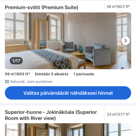
Premium-sviitti (Premium Suite)
56 m²/603 ft²
1/17
56 m²/603 ft²
Enintään 3 aikuista
1 parivuode
Näkymä: Joen puoleinen
Valitse päivämäärät nähdäksesi hinnat
Superior-huone - Jokinäköala (Superior
35 m²/377 ft²
Room with River view)