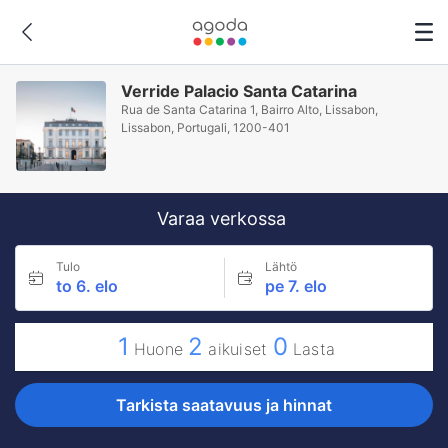
Verride Palacio Santa Catarina
Rua de Santa Catarina 1, Bairro Alto, Lissabon,
Lissabon, Portugali, 1200-401
Varaa verkossa
Tulo
Lähtö
to 6. elo
pe 7. elo
1
2
0
Huone
aikuiset
Lasta
Tarkista saatavuus ja hinnat