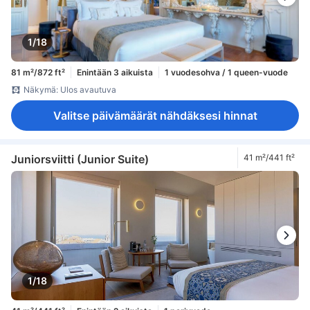
1/18
81 m²/872 ft²
Enintään 3 aikuista
1 vuodesohva / 1 queen-vuode
Näkymä: Ulos avautuva
Valitse päivämäärät nähdäksesi hinnat
Juniorsviitti (Junior Suite)
41 m²/441 ft²
1/18