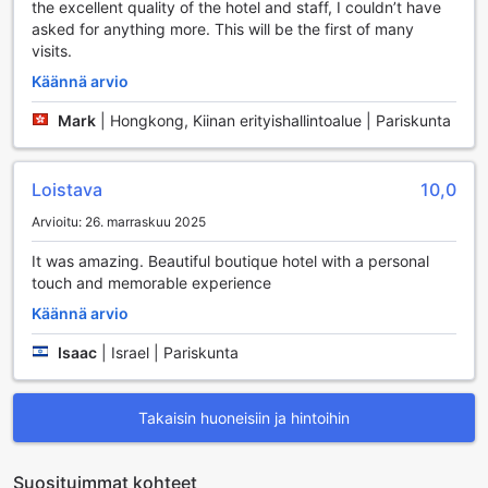
tarjoavat erilaisia hierontahoitoja, jotka auttavat
the excellent quality of the hotel and staff, I couldn’t have
lievittämään stressiä ja palauttamaan kehon ja mielen
asked for anything more. This will be the first of many
tasapainon. Olipa kyseessä rentouttava klassinen hieronta
visits.
tai energisoiva syväkudoshieronta, voit nauttia
Käännä arvio
rauhoittavasta kokemuksesta, joka virkistää sinua ja
valmistaa sinut jatkamaan seikkailujasi Lissabonin kauniissa
Mark
|
Hongkong, Kiinan erityishallintoalue | Pariskunta
kaupungissa.
Urheilumahdollisuudet Verride Palacio Santa Catarina -
Loistava
10,0
hotellissa
Arvioitu: 26. marraskuu 2025
Verride Palacio Santa Catarina -hotellin
It was amazing. Beautiful boutique hotel with a personal
urheilumahdollisuudet tarjoavat vierailleen täydellisen
touch and memorable experience
mahdollisuuden yhdistää rentoutuminen ja aktiivinen
elämäntapa upeassa ympäristössä. Hotellin ulkouima-allas
Käännä arvio
on kuin kutsuva keidas, jossa voit nauttia
auringonpaisteesta ja virkistävästä vedestä. Altaan
Isaac
|
Israel | Pariskunta
ympärillä sijaitseva aurinkoterassi on täydellinen paikka
rentoutua, ja sen poolside-baari tarjoaa virkistäviä juomia ja
herkullisia välipaloja, jotka täydentävät päivääsi auringossa.
Takaisin huoneisiin ja hintoihin
Lisäksi hotellin läheisyydessä on useita upeita
vaellusreittejä, jotka kutsuvat tutkimaan Lissabonin kauniita
Suosituimmat kohteet
maisemia. Olitpa sitten kokeneempi vaeltaja tai vasta-