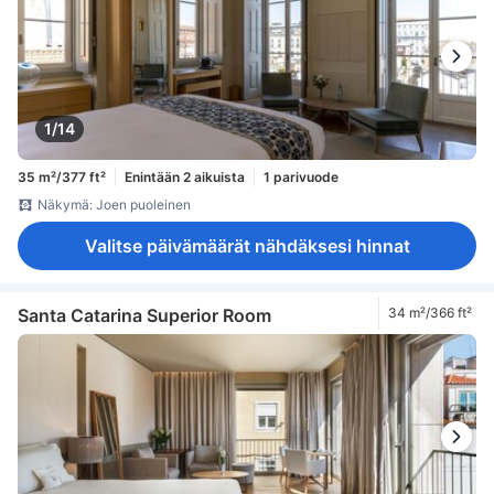
1/14
35 m²/377 ft²
Enintään 2 aikuista
1 parivuode
Näkymä: Joen puoleinen
Valitse päivämäärät nähdäksesi hinnat
Santa Catarina Superior Room
34 m²/366 ft²