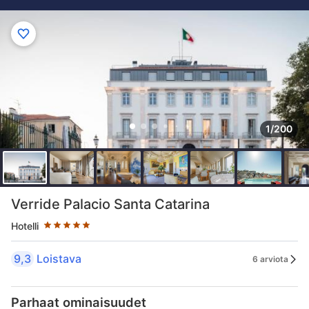
1/200
Tähtiluokitus 5 tähteä
Verride Palacio Santa Catarina
Hotelli
9,3
Loistava
6 arviota
Parhaat ominaisuudet