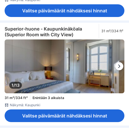
Valitse päivämäärät nähdäksesi hinnat
Superior-huone - Kaupunkinäköala
31 m²/334 ft²
(Superior Room with City View)
1/13
31 m²/334 ft²
Enintään 3 aikuista
Näkymä: Kaupunki
Valitse päivämäärät nähdäksesi hinnat