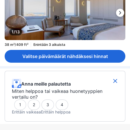
1/13
38 m²/409 ft²
Enintään 3 aikuista
Valitse päivämäärät nähdäksesi hinnat
Anna meille palautetta
Miten helppoa tai vaikeaa huonetyyppien
vertailu on?
1
2
3
4
Erittäin vaikeaa
Erittäin helppoa