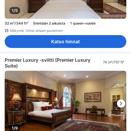
1/5
32 m²/344 ft²
Enintään 2 aikuista
1 queen-vuode
Näkymä: Uima-altaan puoleinen
Katso hinnat
Premier Luxury -sviitti (Premier Luxury
74 m²/797 ft²
Suite)
1/9