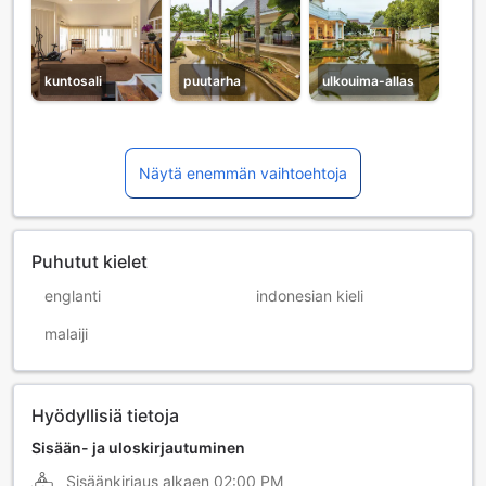
kuntosali
puutarha
ulkouima-allas
Näytä enemmän vaihtoehtoja
Puhutut kielet
englanti
indonesian kieli
malaiji
Hyödyllisiä tietoja
Sisään- ja uloskirjautuminen
Sisäänkirjaus alkaen
02:00 PM