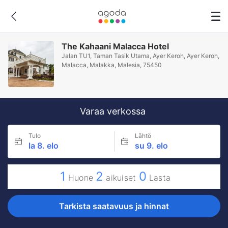
The Kahaani Malacca Hotel
Jalan TU1, Taman Tasik Utama, Ayer Keroh, Ayer Keroh,
Malacca, Malakka, Malesia, 75450
Varaa verkossa
Tulo
Lähtö
la 8. elo
su 9. elo
1
2
0
Huone
aikuiset
Lasta
Tarkista saatavuus ja hinnat