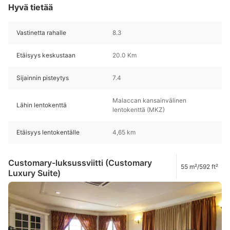
Hyvä tietää
Vastinetta rahalle
8.3
Etäisyys keskustaan
20.0 Km
Sijainnin pisteytys
7.4
Malaccan kansainvälinen
Lähin lentokenttä
lentokenttä (MKZ)
Etäisyys lentokentälle
4,65 km
Customary-luksussviitti (Customary
55 m²/592 ft²
Luxury Suite)