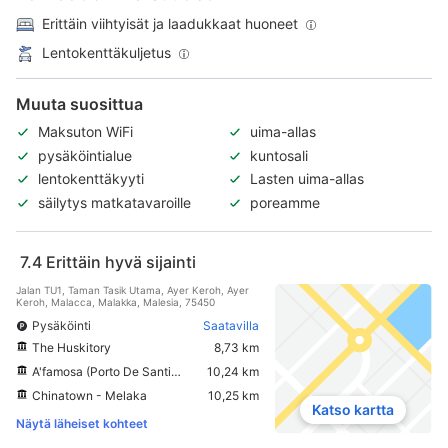
Erittäin viihtyisät ja laadukkaat huoneet
Lentokenttäkuljetus
Muuta suosittua
Maksuton WiFi
uima-allas
pysäköintialue
kuntosali
lentokenttäkyyti
Lasten uima-allas
säilytys matkatavaroille
poreamme
7.4
Erittäin hyvä sijainti
Jalan TU1, Taman Tasik Utama, Ayer Keroh, Ayer
Keroh, Malacca, Malakka, Malesia, 75450
Pysäköinti
Saatavilla
The Huskitory
8,73 km
A'famosa (Porto De Santiago)
10,24 km
Chinatown - Melaka
10,25 km
Katso kartta
Näytä läheiset kohteet