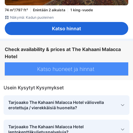
74 m²/797 ft²
Enintään 2 aikuista
1 king-vuode
Näkymä: Kadun puoleinen
Katso hinnat
Check availability & prices at The Kahaani Malacca
Hotel
Katso huoneet ja hinnat
Usein Kysytyt Kysymykset
Tarjoaako The Kahaani Malacca Hotel väliovella
erotettuja / vierekkäisiä huoneita?
Tarjoaako The Kahaani Malacca Hotel
lentokenttäkuljetuspalveluja?