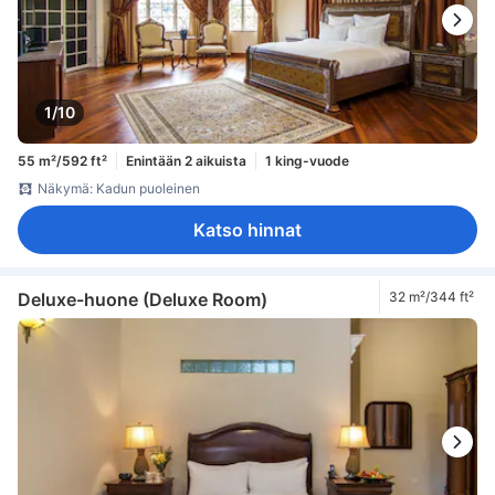
1/10
55 m²/592 ft²
Enintään 2 aikuista
1 king-vuode
Näkymä: Kadun puoleinen
Katso hinnat
Deluxe-huone (Deluxe Room)
32 m²/344 ft²