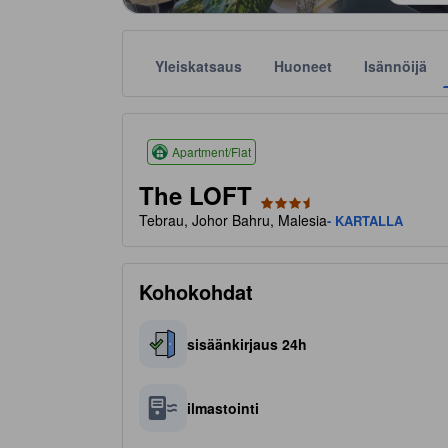
Yleiskatsaus
Huoneet
Isännöijä
Tähtiluokitukset perustuvat muun muassa majoitusp
tooltip
3.5 tähteä 5 tähdestä
Apartment/Flat
The LOFT
Tebrau, Johor Bahru, Malesia
- KARTALLA
Kohokohdat
sisäänkirjaus 24h
ilmastointi