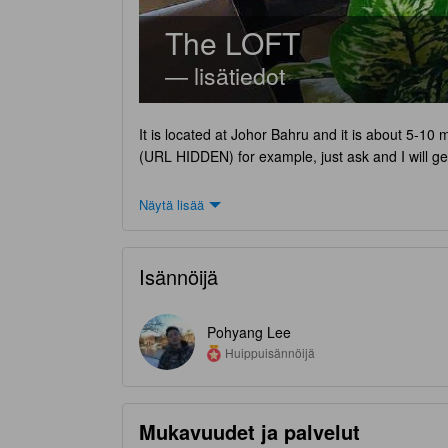
The LOFT
— lisätiedot
It is located at Johor Bahru and it is about 5-10
(URL HIDDEN) for example, just ask and I will g
Näytä lisää
Isännöijä
Pohyang Lee
Huippuisännöijä
Mukavuudet ja palvelut