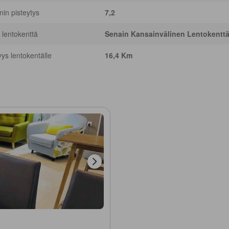
nnin pisteytys
7,2
 lentokenttä
Senain Kansainvälinen Lentokenttä
yys lentokentälle
16,4 Km