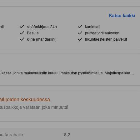
Katso kaikki
nti
sisäänkirjaus 24h
kuntosali
Pesula
puitteet grillaukseen
kiina (mandariini)
liikuntaesteisten palvelut
spaikassa, jonka mukavuuksiin kuuluu maksuton pysäköintialue. Majoituspaikka
matkan päässä nähtävyyksistä ja kiinnostavista ruokapaikoista. Kuuluisa
kohteista. Tässä tasokkaassa 5.0 tähden majoituspaikassa on muun muassa
ailijoiden keskuudessa.
uspaikkoja varataan joka minuutti!
netta rahalle
8,2