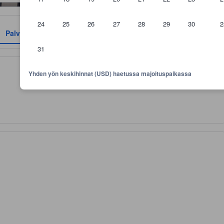
24
25
26
27
28
29
30
2
Palvelut
Arviot
Sijainti
Käytännöt
31
aikan mukavuuksiin, asiakkaiden arvosteluihin ja huonekokoon.
Yhden yön keskihinnat (USD) haetussa majoituspaikassa