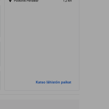
Poliklinik Penawar
1,2 km
Katso lähistön paikat