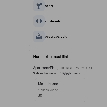
baari
kuntosali
pesulapalvelu
Huoneet ja muut tilat
Apartment/Flat
(Huonekoko: 150 m²/1615 ft²)
3 Makuuhuonetta
3 Kylpyhuonetta
Makuuhuone 1
1 queen-vuode