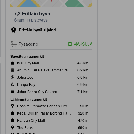
7,2
Erittäin hyvä
Sijainnin pisteytys
Erittäin hyvä sijainti
Pysäköinti
EI MAKSUJA
Suositut maamerkit
KSL City Mall
4,5 km
Arulmigu Sri Rajakaliamman temppeli
6,2 km
Johor Zoo
6,8 km
Danga Bay
6,9 km
Johor Bahru City Square
7,1 km
Lähimmät maamerkit
uhuone 3
Yhteistila
Hospital Penawar Pandan City Sdn Bhd
50 m
en hengen vuode
1 vuodesohva
Kedai Durian Pasar Borong Pandan
320 m
Pandan City Mall
470 m
The Peak
690 m