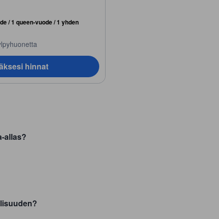
de / 1 queen-vuode / 1 yhden
ylpyhuonetta
äksesi hinnat
-allas?
llisuuden?