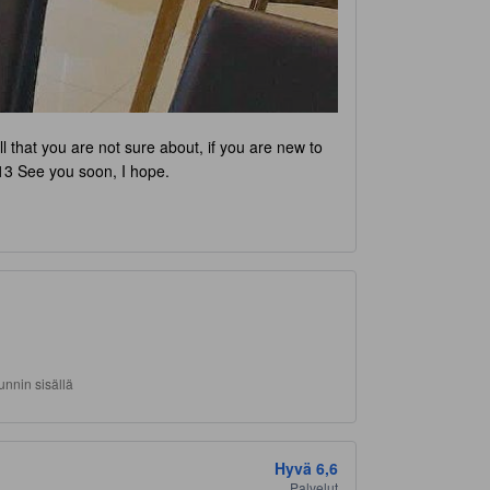
l that you are not sure about, if you are new to
13 See you soon, I hope.
nnin sisällä
Hyvä
6,6
Palvelut