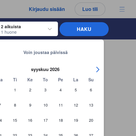
kemäsi arvostelut ja kommentit ovat aina aitoja.
Kirjaudu sisään
Luo tili
2 aikuista
HAKU
1 huone
näppäimiä siirtyäksesi haluamiesi sisään- ja uloskirjautumispäivien kohdalle. 
Takaisin hakutuloksiin
Voin joustaa päivissä
syyskuu 2026
a
Ti
Ke
To
Pe
La
Su
1
2
3
4
5
6
7
8
9
10
11
12
13
4
15
16
17
18
19
20
1
22
23
24
25
26
27