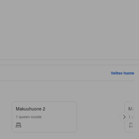
Valitse huone
Makuuhuone 2
Maku
1 queen-vuode
1 yhd