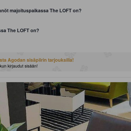
äännöt majoituspaikassa The LOFT on?
ssa The LOFT on?
a Agodan sisäpiirin tarjouksilla!
 kun kirjaudut sisään!