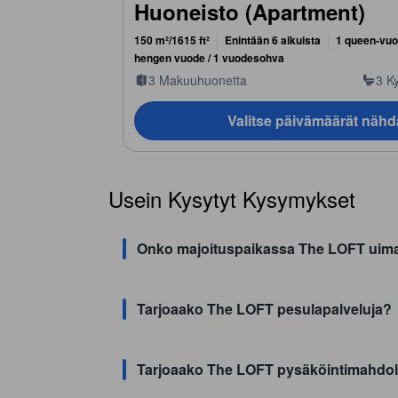
Huoneisto (Apartment)
150 m²/1615 ft²
Enintään 6 aikuista
1 queen-vuo
hengen vuode / 1 vuodesohva
3 Makuuhuonetta
3 K
Valitse päivämäärät nähd
Usein Kysytyt Kysymykset
Onko majoituspaikassa The LOFT uima
Tarjoaako The LOFT pesulapalveluja?
Tarjoaako The LOFT pysäköintimahdo