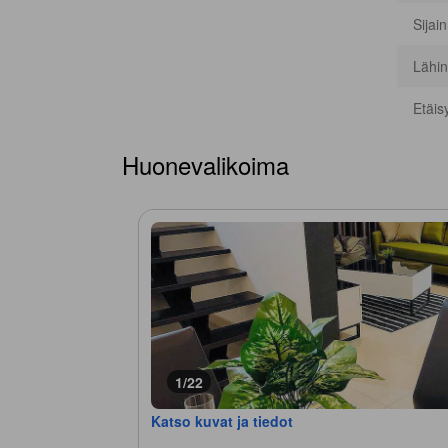
Sijai
Lähin
Etäis
Huonevalikoima
1/22
Katso kuvat ja tiedot