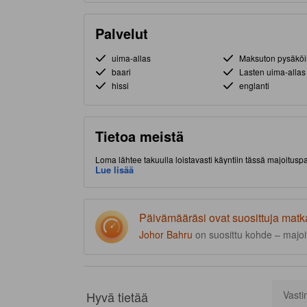
Palvelut
uima-allas
Maksuton pysäköi
baari
Lasten uima-allas
hissi
englanti
Tietoa meistä
Loma lähtee takuulla loistavasti käyntiin tässä majoitu
sijaitsee hyvällä paikalla (Tebrau, Johor Bahru) lyhyen 
Lue lisää
Legoland Malaysia on ehdottomista paikallisista käynti
kuntokeskus ja ulkouima-allas.
Päivämääräsi ovat suosittuja matk
Johor Bahru
on suosittu kohde – majoit
Hyvä tietää
Vasti