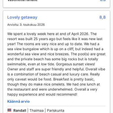
ympäristön, jossa voit nauttia luonnon rauhasta ja
kauneudesta. Puutarhassa voit viettää aikaa lukemalla
suosikkikirjaasi tai vain ihaillen ympäröivää trooppista
Lovely getaway
8,8
maisemaa. Kirjasto on myös käytettävissäsi, mikä tekee
Arvioitu: 3. toukokuu 2026
siitä erinomaisen paikan uppoutua tarinoihin ja seikkailuihin.
Ja kun kaipaat yhteisöllisyyttä, jaettu oleskelutila ja TV-alue
We spent a lovely week here at end of April 2026. The
tarjoavat mahdollisuuden tavata muita vieraita, jakaa
resort was built 25 years ago but feels like it was new last
kokemuksia ja nauttia mukavista hetkistä yhdessä.
year! The rooms are very nice and up to date. We had a
sea view bungalow which is up on a cliff, but indeed had a
Urheilumahdollisuudet The Narimassa
wonderful sea view and nice breezes. The pool(s) are great
and the private beach has some big rocks but is totally
The Narima Koh Lantassa tarjoaa upeita
swimmable, even at low tide. Gorgeous sunset views!
urheilumahdollisuuksia, jotka tekevät lomastasi
Owner and staff are super friendly and helpful. Overall vibe
unohtumatonta. Hotellin ulkouima-allas kutsuu sinut
is a combination of beach casual and luxury care. Really
virkistävälle uintireissulle, jossa voit nauttia auringosta ja
only caveat would be food. Breakfast is pretty basic,
rentoutua vesileikeissä. Uima-altaan ympärillä olevat
though they do make nice omelets. We had one lunch at
aurinkotuolit tarjoavat täydellisen paikan rentoutua ja
the restaurant and were underwhelmed. Overall a very
nauttia trooppisesta ilmastosta, ja voit helposti siirtyä
happy experience and would recommend!
uinnista rannalle, joka on vain askeleen päässä.
Hotellin oma yksityinen ranta on täydellinen paikka
Käännä arvio
aktiiviselle lomalle. Voit kokeilla erilaisia rantapelejä, kuten
Randall
|
Thaimaa | Pariskunta
lentopalloa tai frisbeetä, tai vain nauttia rauhallisista