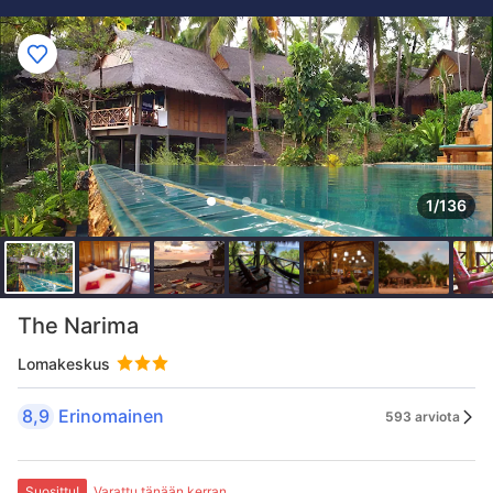
1/136
The Narima
Lomakeskus
8,9
Erinomainen
593 arviota
Suosittu!
Varattu tänään kerran