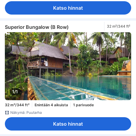
Katso hinnat
Superior Bungalow (B Row)
32 m²/344 ft²
1/1
32 m²/344 ft²
Enintään 4 aikuista
1 parivuode
Näkymä: Puutarha
Katso hinnat