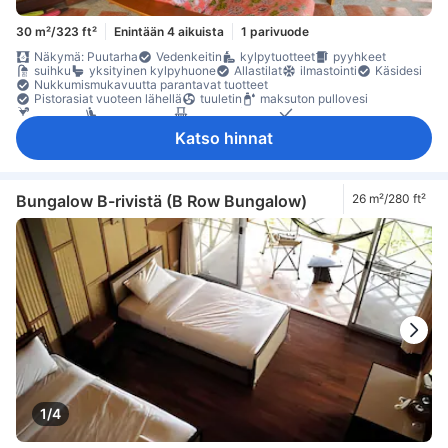
30 m²/323 ft²
Enintään 4 aikuista
1 parivuode
Näkymä: Puutarha
Vedenkeitin
kylpytuotteet
pyyhkeet
suihku
yksityinen kylpyhuone
Allastilat
ilmastointi
Käsidesi
Nukkumismukavuutta parantavat tuotteet
Pistorasiat vuoteen lähellä
tuuletin
maksuton pullovesi
minibaari
oleskelualue
parveke/terassi
puu- /parkettilattia
Roskakorit
kaappi
naulakko
Vauvansänky (pyynnöstä)
Katso hinnat
Rakennuksessa on portaat
sammutin
Savuttomia huoneita
tallelokero huoneessa
Turvaominaisuudet
Bungalow B-rivistä (B Row Bungalow)
26 m²/280 ft²
1/4