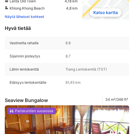
Lanta Old Town
4,18 km
Khlong Khong Beach
4,8 km
Katso kartta
Näytä läheiset kohteet
Hyvä tietää
Vastinetta rahalle
8.8
Sijainnin pisteytys
8.7
Lähin lentokenttä
Trang Lentokenttä (TST)
Etäisyys lentokentälle
61,45 km
Seaview Bungalow
34 m²/366 ft²
Pariskuntien suosiossa