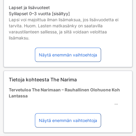
Lapset ja lisävuoteet
Sylilapset 0–3 vuotta [sisältyy]
Lapsi voi majoittua ilman lisämaksua, jos lisävuodetta ei
tarvita. Huom. Lasten matkasänky on saatavilla
varaustilanteen salliessa, ja siitä voidaan veloittaa
lisämaksu.
Lapset 4–10 vuotta [sisältyy]
Lapsi majoittuu ilmaiseksi, jos nukkuu jo olemassa olevilla
Näytä enemmän vaihtoehtoja
vuoteilla. Huomaa: jos tarvitset pinnasängyn, siitä voidaan
veloittaa erikseen.
Yli 11-vuotiaat vieraat katsotaan aikuisiksi.
Lisävuoteiden saatavuus riippuu valitsemastasi huoneesta;
Tietoja kohteesta The Narima
tarkista kunkin huoneen kohdalta huonekoko lisätietoa
saadaksesi.
Tervetuloa The Narimaan – Rauhallinen Olohuone Koh
Kun varaat enemmän kuin 5 huonetta, eri käytännöt ja
Lantassa
ehdot saattavat päteä.
The Narima on viehättävä kolmen tähden hotelli, joka
sijaitsee upeassa Koh Lantan saaren ympäristössä
Thaimaassa. Tämä idyllinen lomakohde tarjoaa vierailleen
Näytä enemmän vaihtoehtoja
täydellisen pakopaikan, jossa voit nauttia rentouttavista
hetkistä ja kauniista maisemista. Hotellin sijainti takaa