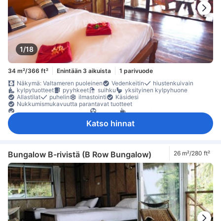
1/18
34 m²/366 ft²
Enintään 3 aikuista
1 parivuode
Näkymä: Valtameren puoleinen
Vedenkeitin
hiustenkuivain
kylpytuotteet
pyyhkeet
suihku
yksityinen kylpyhuone
Allastilat
puhelin
ilmastointi
Käsidesi
Nukkumismukavuutta parantavat tuotteet
Pistorasiat vuoteen lähellä
tuuletin
kahvin-/teenkeitin
maksuton pullovesi
minibaari
oleskelualue
parveke/terassi
Katso hinnat
puu- /parkettilattia
Roskakorit
työpöytä
kaappi
naulakko
Vauvansänky (pyynnöstä)
lokero
Rakennuksessa on portaat
sammutin
tallelokero huoneessa
Turvaominaisuudet
Bungalow B-rivistä (B Row Bungalow)
26 m²/280 ft²