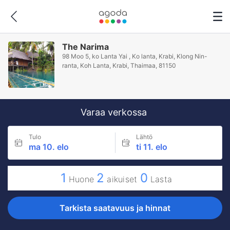
The Narima
98 Moo 5, ko Lanta Yai , Ko lanta, Krabi, Klong Nin-
ranta, Koh Lanta, Krabi, Thaimaa, 81150
Varaa verkossa
Tulo
Lähtö
ma 10. elo
ti 11. elo
1
2
0
Huone
aikuiset
Lasta
Tarkista saatavuus ja hinnat