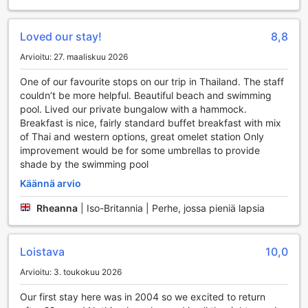
kävelyistä pehmeällä hiekalla. Ranta tarjoaa myös
mahdollisuuden vesiurheiluun, kuten snorklaukseen tai
melontaan, jolloin voit tutustua alueen upeaan meriluontoon.
Loved our stay!
8,8
The Narima on täydellinen kohde, jos etsit paikkaa, jossa
Arvioitu: 27. maaliskuu 2026
voit yhdistää rentoutumisen ja aktiivisen loman!
One of our favourite stops on our trip in Thailand. The staff
The Nariman kätevät palvelut
couldn’t be more helpful. Beautiful beach and swimming
pool. Lived our private bungalow with a hammock.
The Narima Koh Lantassa tarjoaa vierailleen kattavan
Breakfast is nice, fairly standard buffet breakfast with mix
valikoiman käteviä palveluja, jotka tekevät oleskelusta
of Thai and western options, great omelet station Only
entistä miellyttävämpää. Hotellissa on saatavilla
improvement would be for some umbrellas to provide
pesulapalvelu, joka helpottaa matkustamista ja varmistaa,
shade by the swimming pool
että vaatteesi pysyvät raikkaina ja puhtaina koko loman
Käännä arvio
ajan. Lisäksi turvallisuutesi takaamiseksi hotellissa on
käytettävissä tallelokeroita, joihin voit turvallisesti säilyttää
Rheanna
|
Iso-Britannia | Perhe, jossa pieniä lapsia
arvotavarasi.
Yhteyksien ylläpitäminen on helppoa The Narimassa, sillä
hotellissa on ilmainen Wi-Fi kaikissa huoneissa sekä
Loistava
10,0
julkisissa tiloissa. Voit siis jakaa matkakuviasi ystävillesi tai
hoitaa työasioitasi vaivatta. Hotelli tarjoaa myös nopean
Arvioitu: 3. toukokuu 2026
sisään- ja uloskirjautumisen, mikä tekee saapumisesta ja
lähtemisestä sujuvampaa. Lisäksi voit hyödyntää
Our first stay here was in 2004 so we excited to return