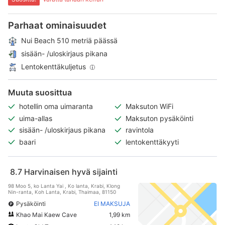
Parhaat ominaisuudet
Nui Beach 510 metriä päässä
sisään- /uloskirjaus pikana
Lentokenttäkuljetus
Muuta suosittua
hotellin oma uimaranta
Maksuton WiFi
uima-allas
Maksuton pysäköinti
sisään- /uloskirjaus pikana
ravintola
baari
lentokenttäkyyti
8.7
Harvinaisen hyvä sijainti
98 Moo 5, ko Lanta Yai , Ko lanta, Krabi, Klong
Nin-ranta, Koh Lanta, Krabi, Thaimaa, 81150
Pysäköinti
EI MAKSUJA
Khao Mai Kaew Cave
1,99 km