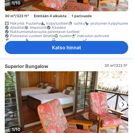
1/10
30 m²/323 ft²
Enintään 4 aikuista
1 parivuode
Näkymä: Puutarha
kylpytuotteet
suihku
yksityinen kylpyhuone
Allastilat
ilmastointi
Käsidesi
Nukkumismukavuutta parantavat tuotteet
Pistorasiat vuoteen lähellä
tuuletin
maksuton pullovesi
minibaari
oleskelualue
parveke/terassi
puu- /parkettilattia
Roskakorit
kaappi
naulakko
Vauvansänky (pyynnöstä)
Katso hinnat
Rakennuksessa on portaat
sammutin
tallelokero huoneessa
Turvaominaisuudet
Superior Bungalow
30 m²/323 ft²
1/10