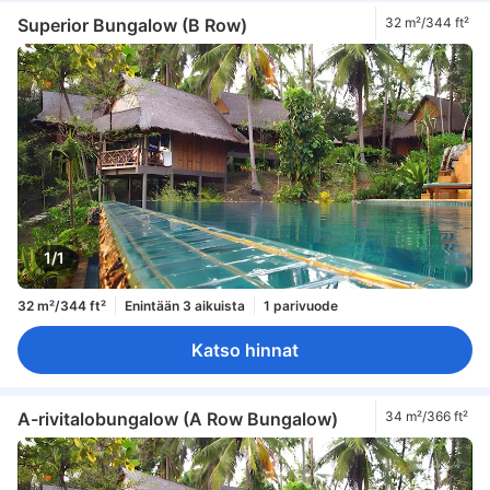
Superior Bungalow (B Row)
32 m²/344 ft²
1/1
32 m²/344 ft²
Enintään 3 aikuista
1 parivuode
Katso hinnat
A-rivitalobungalow (A Row Bungalow)
34 m²/366 ft²