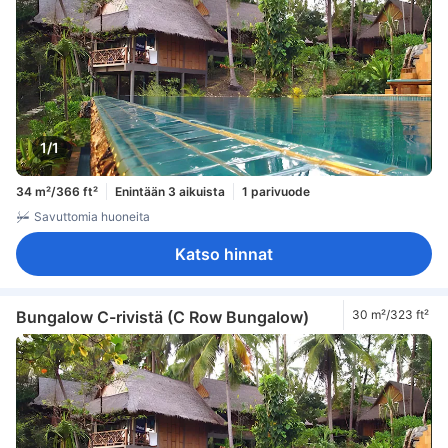
1/1
34 m²/366 ft²
Enintään 3 aikuista
1 parivuode
Savuttomia huoneita
Katso hinnat
Bungalow C-rivistä (C Row Bungalow)
30 m²/323 ft²