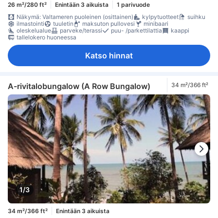
26 m²/280 ft²
Enintään 3 aikuista
1 parivuode
Näkymä: Valtameren puoleinen (osittainen)
kylpytuotteet
suihku
ilmastointi
tuuletin
maksuton pullovesi
minibaari
oleskelualue
parveke/terassi
puu- /parkettilattia
kaappi
tallelokero huoneessa
Katso hinnat
A-rivitalobungalow (A Row Bungalow)
34 m²/366 ft²
1/3
34 m²/366 ft²
Enintään 3 aikuista