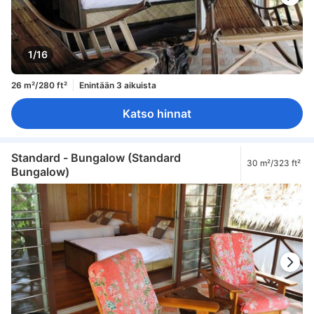
1/16
26 m²/280 ft²
Enintään 3 aikuista
Katso hinnat
Standard - Bungalow (Standard
30 m²/323 ft²
Bungalow)