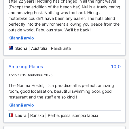
matkatavaroiden säilytystilaa, mikä tekee liikkumisesta
after 22 years! Nothing has changed in all the right ways!
ympäristössä vaivattomampaa. The Narima on täydellinen
(Except the addition of the beach bar) Nui is a truely caring
valinta, jos arvostat käytännöllisiä palveluja lomasi aikana.
and amazing host. Nothing was too hard. Hiring a
motorbike couldn’t have been any easier. The huts blend
The Nariman kuljetuspalvelut: Mukavuutta ja
perfectly into the environment allowing you peace from the
joustavuutta matkallesi
outside world. Fabulous stay. We’ll be back!
Käännä arvio
The Narimassa, Koh Lantassa, matkustaminen on
vaivatonta ja miellyttävää erinomaisen kuljetuspalvelun
Sacha
|
Australia | Pariskunta
ansiosta. Hotelli tarjoaa kätevän lentokenttäkuljetuksen,
joka noutaa sinut suoraan saapumispaikaltasi ja vie sinut
turvallisesti perille. Tämä palvelu on täydellinen, jos haluat
Amazing Places
10,0
välttää stressiä ja nauttia rauhallisesta matkasta. Lisäksi
Arvioitu: 19. toukokuu 2025
The Narima järjestää monenlaisia retkiä, jotka vievät sinut
saaren kauneimpiin kohteisiin, joten voit tutustua paikallisiin
The Narima Hostel, it’s a paradise all is perfect, amazing
nähtävyyksiin ja kulttuuriin vaivattomasti.
room, good localisation, beautiful swimming pool, good
Hotellissa on myös ilmainen pysäköintimahdollisuus, mikä
restaurant and the staff are so kind !
tekee siitä erinomaisen vaihtoehdon autoilijoille. Voit
hyödyntää itsepalvelupysäköintiä tai vuokrata auton
Käännä arvio
suoraan hotellista, mikä antaa sinulle vapauden tutkia
Laura
|
Ranska | Perhe, jossa isompia lapsia
saarta omaan tahtiisi. Jos et halua huolehtia omasta
autosta, The Narima tarjoaa myös shuttle-palveluja, jotka
vievät sinut lähellä oleviin kohteisiin. Hotellin