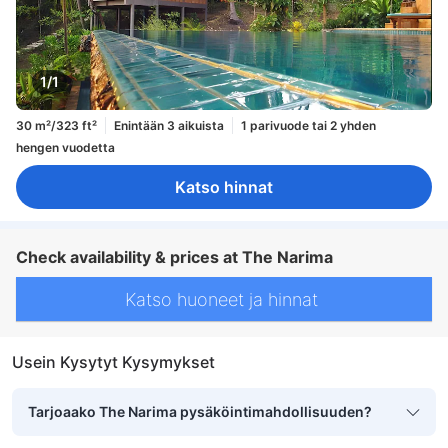
1/1
30 m²/323 ft²
Enintään 3 aikuista
1 parivuode tai 2 yhden
hengen vuodetta
Katso hinnat
Check availability & prices at The Narima
Katso huoneet ja hinnat
Usein Kysytyt Kysymykset
Tarjoaako The Narima pysäköintimahdollisuuden?