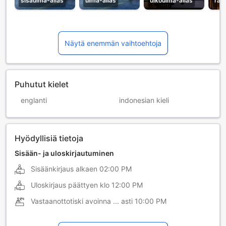
sisäuima-allas
uima-allas
ulkouima-allas
ravi
Näytä enemmän vaihtoehtoja
Puhutut kielet
englanti
indonesian kieli
Hyödyllisiä tietoja
Sisään- ja uloskirjautuminen
Sisäänkirjaus alkaen
02:00 PM
Uloskirjaus päättyen klo
12:00 PM
Vastaanottotiski avoinna ... asti
10:00 PM