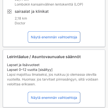
Lombokin kansainvälinen lentokenttä (LOP)
sairaalat ja klinikat
2,18 km
Doctor
Näytä enemmän vaihtoehtoja
Leirintäalue / Asuntovaunualue säännöt
Lapset ja lisävuoteet
Lapset 0–12 vuotta [sisältyy]
Lapsi majoittuu ilmaiseksi, jos nukkuu jo olemassa olevilla
vuoteilla. Huomaa: jos tarvitset pinnasängyn, siitä voidaan
veloittaa erikseen.
Lisävuoteiden saatavuus riippuu valitsemastasi huoneesta;
tarkista kunkin huoneen kohdalta huonekoko lisätietoa
Näytä enemmän vaihtoehtoja
saadaksesi.
Kun varaat enemmän kuin 5 huonetta, eri käytännöt ja