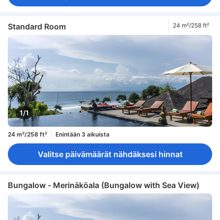
Standard Room
24 m²/258 ft²
1/1
24 m²/258 ft²
Enintään 3 aikuista
Valitse päivämäärät nähdäksesi hinnat
Bungalow - Merinäköala (Bungalow with Sea View)