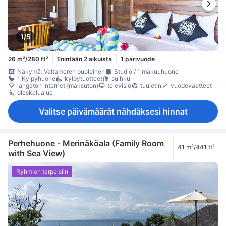
1/5
26 m²/280 ft²
Enintään 2 aikuista
1 parivuode
Näkymä: Valtameren puoleinen
Studio / 1 makuuhuone
1 Kylpyhuone
kylpytuotteet
suihku
langaton internet (maksuton)
televisio
tuuletin
vuodevaatteet
oleskelualue
Valitse päivämäärät nähdäksesi hinnat
Perhehuone - Merinäköala (Family Room
41 m²/441 ft²
with Sea View)
Ryhmien tarpeisiin