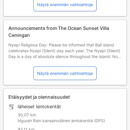
Näytä enemmän vaihtoehtoja
Announcements from The Ocean Sunset Villa
Ceningan
Nyepi Religious Day: Please be informed that Bali island
celebrates Nyepi (Silent) day each year. The Nyepi (Silent)
Day is a day of absolute silence throughout the island. No
outdoor activities are allowed including check-in and
check-out from hotels. 29 March 2025 | 19 March 2026 | 8
Näytä enemmän vaihtoehtoja
March 2027 | 26 March 2028 | 15 March 2029
Etäisyydet ja olennaisuudet
läheiset lentokentät
30,07 km
Ngurah Rain kansainvälinen lentokenttä (DPS)
92,11 km