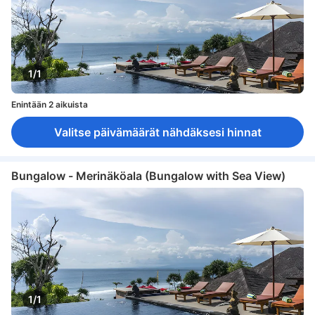
1/1
Enintään 2 aikuista
Valitse päivämäärät nähdäksesi hinnat
Bungalow - Merinäköala (Bungalow with Sea View)
1/1