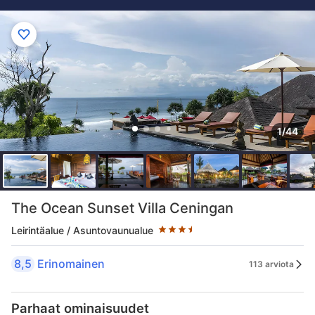
1/44
Tähtiluokitus 3.5 tähteä
The Ocean Sunset Villa Ceningan
Leirintäalue / Asuntovaunualue
8,5
Erinomainen
113 arviota
Parhaat ominaisuudet