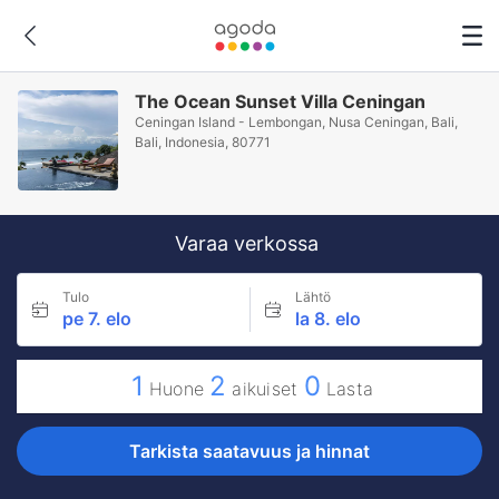
The Ocean Sunset Villa Ceningan
Ceningan Island - Lembongan, Nusa Ceningan, Bali,
Bali, Indonesia, 80771
Varaa verkossa
Tulo
Lähtö
pe 7. elo
la 8. elo
1
2
0
Huone
aikuiset
Lasta
Tarkista saatavuus ja hinnat