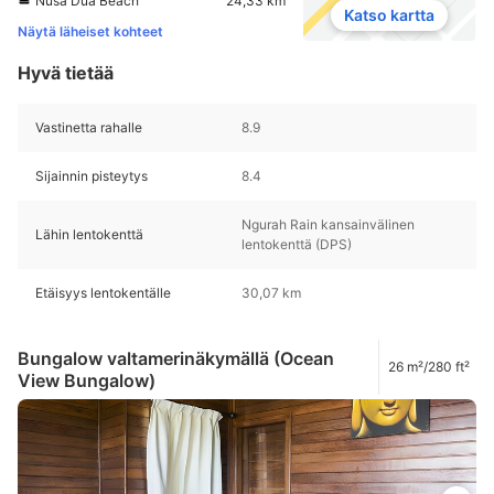
Nusa Dua Beach
24,33 km
Katso kartta
Näytä läheiset kohteet
Hyvä tietää
Vastinetta rahalle
8.9
Sijainnin pisteytys
8.4
Ngurah Rain kansainvälinen
Lähin lentokenttä
lentokenttä (DPS)
Etäisyys lentokentälle
30,07 km
Bungalow valtamerinäkymällä (Ocean
26 m²/280 ft²
View Bungalow)