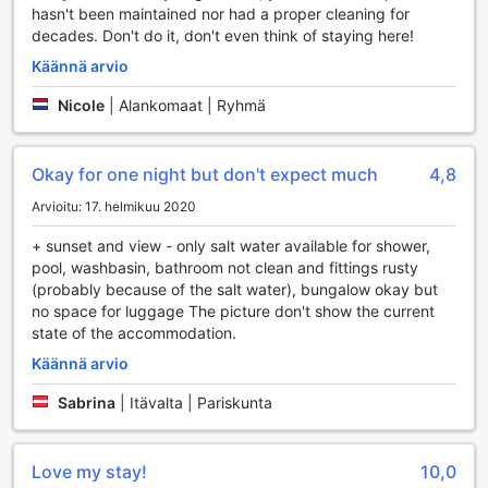
hasn't been maintained nor had a proper cleaning for
matkakokemuksia tai vain rentoutua mukavassa seurassa.
decades. Don't do it, don't even think of staying here!
Olitpa sitten etsimässä aktiviteetteja tai rauhoittumista, The
Ocean Sunset Villa Ceninganissa on tarjolla monia
Käännä arvio
viihdemahdollisuuksia, jotka tekevät lomastasi
Nicole
|
Alankomaat | Ryhmä
ikimuistoisen.
Urheilumahdollisuudet The Ocean Sunset Villassa
Okay for one night but don't expect much
4,8
Ceninganissa
Arvioitu: 17. helmikuu 2020
The Ocean Sunset Villa Ceningan tarjoaa upeita
urheilumahdollisuuksia, jotka tekevät lomastasi
+ sunset and view - only salt water available for shower,
unohtumatonta. Hotellin sisäuima-allas on täydellinen
pool, washbasin, bathroom not clean and fittings rusty
paikka rentoutua ja nauttia rauhallisesta ympäristöstä, kun
(probably because of the salt water), bungalow okay but
taas ulkouima-allas kutsuu virkistymään
no space for luggage The picture don't show the current
auringonpaisteessa. Molemmat altaat tarjoavat
state of the accommodation.
ainutlaatuisen mahdollisuuden nauttia vesielämästä Balin
Käännä arvio
kauniissa maisemissa.
Vesilajien ystäville The Ocean Sunset Villa Ceningan on
Sabrina
|
Itävalta | Pariskunta
todellinen paratiisi. Hotelli tarjoaa sekä moottoroituja että
ei-moottoroituja vesilajeja, joten voit valita juuri sinulle
mieluisan tavan nauttia merivedestä. Olitpa sitten
Love my stay!
10,0
kiinnostunut kalastuksesta, sukelluksesta tai vain