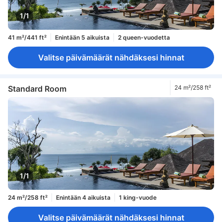
1/1
41 m²/441 ft²
Enintään 5 aikuista
2 queen-vuodetta
Valitse päivämäärät nähdäksesi hinnat
Standard Room
24 m²/258 ft²
1/1
24 m²/258 ft²
Enintään 4 aikuista
1 king-vuode
Valitse päivämäärät nähdäksesi hinnat