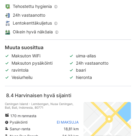
Tehostettu hygienia
24h vastaanotto
Lentokenttäkuljetus
Oikein hyvä näköala
Muuta suosittua
Maksuton WiFi
uima-allas
Maksuton pysäköinti
24h vastaanotto
ravintola
baari
Vesiurheilu
hieronta
8.4
Harvinaisen hyvä sijainti
Ceningan Island - Lembongan, Nusa Ceningan,
Bali, Bali, Indonesia, 80771
170 m rannasta
Pysäköinti
EI MAKSUJA
Sanur-ranta
18,81 km