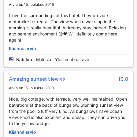
rentoutumisesta rannalla, täällä on jotakin jokaiselle. Lisäksi
Arvioitu: 15. joulukuu 2019
alueen vaelluspolut tarjoavat upeita mahdollisuuksia
I love the surroundings of this hotel. They provide
tutustua Baliin luonnon helmassa, joten voit yhdistää
motorbike for rental. The view when u wake up in the
aktiivisen loman rauhoittavaan ympäristöön.
morning is really beautiful. A dreamy stay indeed! Relaxing
and serene environment 😍❤️ Will definitely come here
Mukavuudet The Ocean Sunset Villassa Ceninganissa
again!
The Ocean Sunset Villa Ceningan tarjoaa vierailleen
Käännä arvio
erinomaiset mukavuudet, jotka tekevät lomasta entistäkin
miellyttävämmän. 24 tunnin huonepalvelu varmistaa, että
Nabilah
|
Malesia | Yksinmatkustava
voit nauttia herkullisista aterioista milloin tahansa, ilman että
sinun tarvitsee poistua huoneestasi. Hotellin concierge-
palvelu on aina valmiina auttamaan sinua järjestämään
Amazing sunset view 😍
10,0
aktiviteetteja tai löytämään parhaita paikallisia
Arvioitu: 15. joulukuu 2019
nähtävyyksiä. Lisäksi saatavilla on pyykinpesupalvelu ja
kuivauspalvelu, joten voit keskittyä nauttimaan lomastasi
Nice, big cottage, with terrace, very well maintained. Open
ilman huolia vaatteiden hoidosta.
bathroom at the back of bungalow. Stunning sunset view
Wi-fi on saatavilla ilmaiseksi kaikissa huoneissa sekä
from the pool. Stuff very kind. All bungalows have ocean
julkisissa tiloissa, mikä helpottaa yhteydenpitoa ja
view. Food is also excelent and cheap. They can drive you
suunnittelua lomasi aikana. Hotellissa on myös erikseen
to the yellow bridge.
merkitty tupakointialue, joka takaa mukautuvan ympäristön
kaikille vieraille. Luggage storage -palvelu mahdollistaa
Käännä arvio