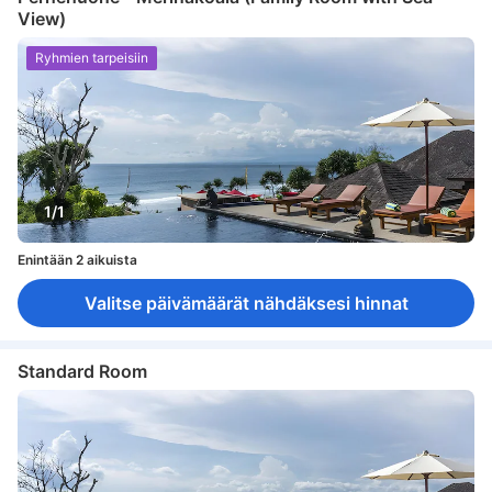
View)
Ryhmien tarpeisiin
1/1
Enintään 2 aikuista
Valitse päivämäärät nähdäksesi hinnat
Standard Room