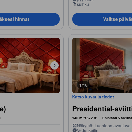
suihku
äksesi hinnat
Valitse päiv
1/18
Katso kuvat ja tiedot
e)
Presidential-sviitt
e
146 m²/1572 ft²
Enintään 5 aikuis
Näkymä: Luontoon avautuva
Vedenkeitin