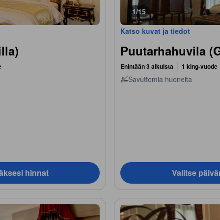
1/15
Katso kuvat ja tiedot
lla)
Puutarhahuvila (G
e
Enintään 3 aikuista
1 king-vuode
Savuttomia huoneita
äksesi hinnat
Valitse päiv