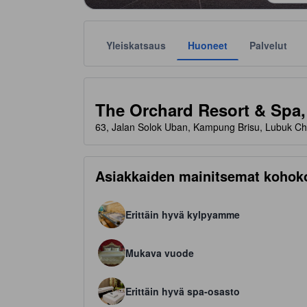
Yleiskatsaus
Huoneet
Palvelut
Tähtiluokitukset ovat majoituspaikkojen antamia suunt
tooltip
5 tähteä 5 tähdestä
The Orchard Resort & Spa,
63, Jalan Solok Uban, Kampung Brisu, Lubuk Ch
Asiakkaiden mainitsemat kohok
Erittäin hyvä kylpyamme
Mukava vuode
Erittäin hyvä spa-osasto