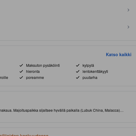
Katso kaikki
Maksuton pysäköinti
kylpylä
hieronta
lentokenttäkyyti
roille
poreamme
puutarha
sämaksua. Majoituspaikka sijaitsee hyvällä paikalla (Lubuk China, Malacca)
okapaikoista. Kuuluisa Jonker Street Night Market on ehdottomista paikallisista
paikassa on muun muassa ravintola, kuntokeskus ja ulkouima-allas.
ailijoiden keskuudessa.