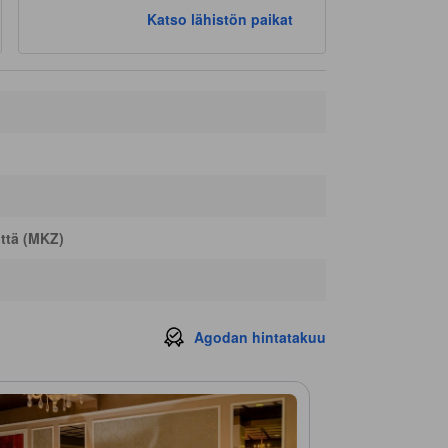
Katso lähistön paikat
ttä (MKZ)
Agodan hintatakuu