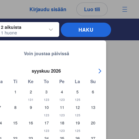
kemäsi arvostelut ja kommentit ovat aina aitoja.
Kirjaudu sisään
Luo tili
2 aikuista
HAKU
1 huone
näppäimiä siirtyäksesi haluamiesi sisään- ja uloskirjautumispäivien kohdalle. 
Takaisin hakutuloksiin
t & Spa, Melaka
Voin joustaa päivissä
syyskuu 2026
a
Ti
Ke
To
Pe
La
Su
1
2
3
4
5
6
131
123
123
125
7
8
9
10
11
12
13
123
123
125
4
15
16
17
18
19
20
123
123
125
+11 asiakaskuvaa
1
22
23
24
25
26
27