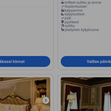
erilliset suihku ja amme
hiustenkuivain
kylpyamme
kylpytuotteet
peili
pyyhkeet
suihku
yksityinen kylpyhuone
äksesi hinnat
Valitse päiv