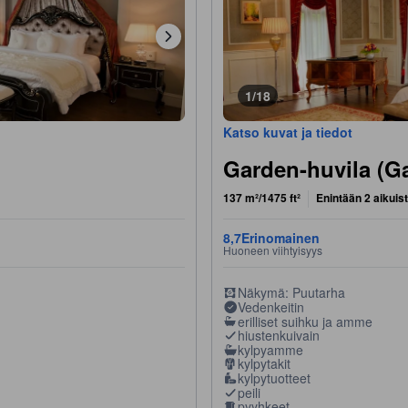
1/18
Katso kuvat ja tiedot
Garden-huvila (Ga
137 m²/1475 ft²
Enintään 2 aikuis
8,7
Erinomainen
Huoneen viihtyisyys
Näkymä: Puutarha
Vedenkeitin
erilliset suihku ja amme
hiustenkuivain
kylpyamme
kylpytakit
kylpytuotteet
peili
pyyhkeet