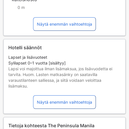
0 m
Näytä enemmän vaihtoehtoja
Hotelli säännöt
Lapset ja lisävuoteet
Sylilapset 0–1 vuotta [sisältyy]
Lapsi voi majoittua ilman lisämaksua, jos lisävuodetta ei
tarvita. Huom. Lasten matkasänky on saatavilla
varaustilanteen salliessa, ja siitä voidaan veloittaa
lisämaksu.
Lapset 2–11 vuotta [sisältyy]
Lapsi majoittuu ilmaiseksi, jos nukkuu jo olemassa olevilla
Näytä enemmän vaihtoehtoja
vuoteilla. Huomaa: jos tarvitset pinnasängyn, siitä voidaan
veloittaa erikseen.
Yli 12-vuotiaat vieraat katsotaan aikuisiksi.
Lisävuoteiden saatavuus riippuu valitsemastasi huoneesta;
Tietoja kohteesta The Peninsula Manila
tarkista kunkin huoneen kohdalta huonekoko lisätietoa