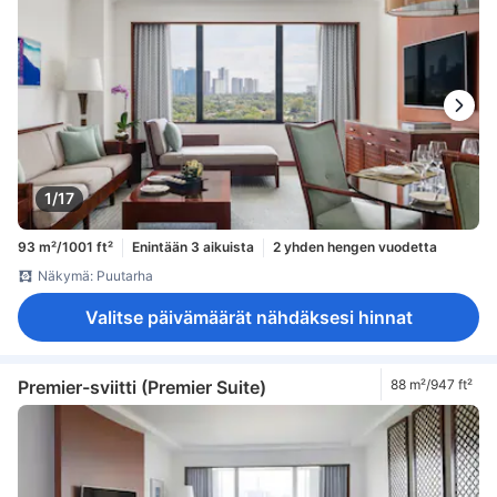
1/17
93 m²/1001 ft²
Enintään 3 aikuista
2 yhden hengen vuodetta
Näkymä: Puutarha
Valitse päivämäärät nähdäksesi hinnat
Premier-sviitti (Premier Suite)
88 m²/947 ft²