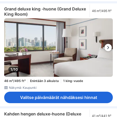
Grand deluxe king -huone (Grand Deluxe
46 m²/495 ft²
King Room)
1/10
46 m²/495 ft²
Enintään 3 aikuista
1 king-vuode
Näkymä: Kaupunki
Valitse päivämäärät nähdäksesi hinnat
Kahden hengen deluxe-huone (Deluxe
41 m²/441 ft²