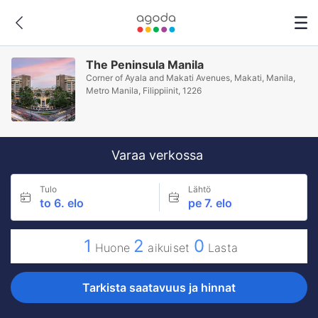
The Peninsula Manila
Corner of Ayala and Makati Avenues, Makati, Manila,
Metro Manila, Filippiinit, 1226
Varaa verkossa
Tulo
Lähtö
to 6. elo
pe 7. elo
1
2
0
Huone
aikuiset
Lasta
Tarkista saatavuus ja hinnat