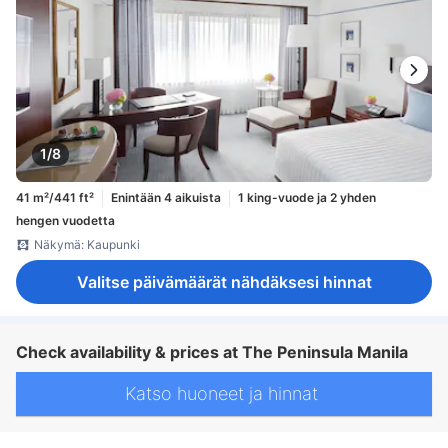
1/8
41 m²/441 ft²
Enintään 4 aikuista
1 king-vuode ja 2 yhden
hengen vuodetta
Näkymä: Kaupunki
Valitse päivämäärät nähdäksesi hinnat
Check availability & prices at The Peninsula Manila
Katso huoneet ja hinnat