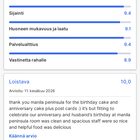
viihdemahdollisuuksia, jotka tekevät vierailusta
unohtumatonta. Hotellin sisätiloissa sijaitsevat erikoisliikkeet
Sijainti
9.4
tarjoavat ainutlaatuisia ostosmahdollisuuksia, joissa voit
löytää paikallisia käsitöitä, muotia ja muita lahjatavaroita.
Huoneen mukavuus ja laatu
9.1
Olitpa etsimässä jotain erityistä itsellesi tai lahjaksi, hotellin
kaupat tarjoavat varmasti jotakin, joka vie sydämesi.
Rentoutumisen ystäville The Peninsula Manila tarjoaa myös
Palvelualttius
9.4
ensiluokkaisia kauneus- ja hyvinvointipalveluja. Hotellin
salonki tarjoaa erilaisia hius- ja kauneushoitoja, jotka
Vastinetta rahalle
8.9
auttavat sinua tuntemaan itsesi raikkaaksi ja kauniiksi.
Lisäksi hotellin spa-alueella voit nauttia rauhoittavista
hieronnoista ja rentouttavista hoidoista, jotka virkistävät
kehoasi ja mieltäsi. Ulkoilma-alueet, kuten kauniisti hoidettu
Loistava
10,0
puutarha, tarjoavat rauhallisen ympäristön, jossa voit
Arvioitu: 11. kesäkuu 2026
nauttia luonnosta ja rauhoittua kiireisen päivän jälkeen.
thank you manila peninsula for the birthday cake and
Urheilumahdollisuudet The Peninsula Manilassa
anniversary cake plus post cards :) it’s but fitting to
celebrate our anniversary and husband’s birthday at manila
The Peninsula Manila tarjoaa vierailleen erinomaiset
peninsula room was clean and spacious staff were so nice
urheilumahdollisuudet, jotka tekevät lomasta tai
and helpful food was delicious
liikematkasta entistäkin miellyttävämmän. Hotellin moderni
fitness-keskus on avoinna vuorokauden ympäri, joten voit
Käännä arvio