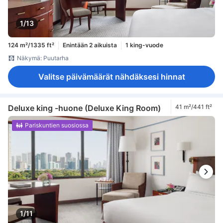
1/13
124 m²/1335 ft²
Enintään 2 aikuista
1 king-vuode
Näkymä: Puutarha
Valitse päivämäärät nähdäksesi hinnat
Deluxe king -huone (Deluxe King Room)
41 m²/441 ft²
Pariskuntien suosiossa
1/11