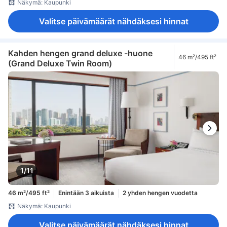
Näkymä: Kaupunki
Valitse päivämäärät nähdäksesi hinnat
Kahden hengen grand deluxe -huone
46 m²/495 ft²
(Grand Deluxe Twin Room)
1/11
46 m²/495 ft²
Enintään 3 aikuista
2 yhden hengen vuodetta
Näkymä: Kaupunki
Valitse päivämäärät nähdäksesi hinnat