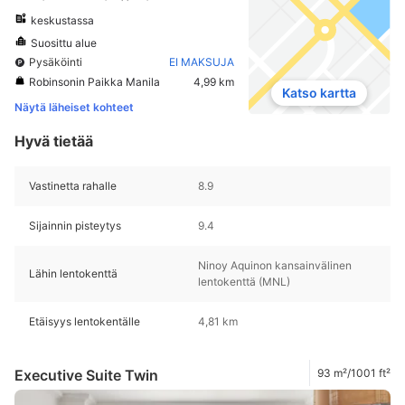
keskustassa
Suosittu alue
Pysäköinti
EI MAKSUJA
Robinsonin Paikka Manila
4,99 km
Katso kartta
Näytä läheiset kohteet
Hyvä tietää
Vastinetta rahalle
8.9
Sijainnin pisteytys
9.4
Ninoy Aquinon kansainvälinen
Lähin lentokenttä
lentokenttä (MNL)
Etäisyys lentokentälle
4,81 km
Executive Suite Twin
93 m²/1001 ft²