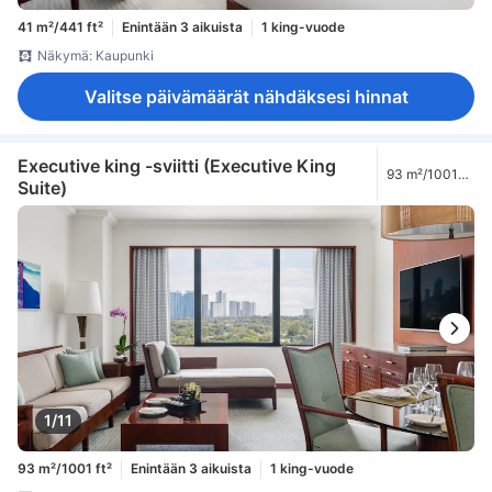
41 m²/441 ft²
Enintään 3 aikuista
1 king-vuode
Näkymä: Kaupunki
Valitse päivämäärät nähdäksesi hinnat
Executive king -sviitti (Executive King
93 m²/1001
Suite)
ft²
1/11
93 m²/1001 ft²
Enintään 3 aikuista
1 king-vuode