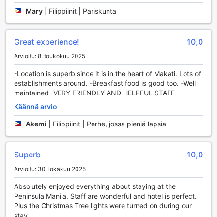
treenata juuri silloin kun sinulle parhaiten sopii. Fitness-
Mary
|
Filippiinit | Pariskunta
keskus on varustettu uusimmalla kuntosalilaitteistolla, ja se
on täysin ilmainen kaikille vieraille. Mikäli kaipaat
lisähaastetta, voit myös valita maksullisia palveluita, jotka
Great experience!
10,0
tarjoavat entistä monipuolisempia harjoitusmahdollisuuksia.
Ulkoilmauima-allas on täydellinen paikka virkistäytyä
Arvioitu: 8. toukokuu 2025
treenin jälkeen tai vain rentoutua auringossa. Uima-altaan
ympärillä on viehättävä allasbaari, josta voit tilata raikkaita
-Location is superb since it is in the heart of Makati. Lots of
juomia ja herkullisia välipaloja. Tämä rauhallinen ympäristö
establishments around. -Breakfast food is good too. -Well
kutsuu nauttimaan sekä liikunnasta että rentoutumisesta, ja
maintained -VERY FRIENDLY AND HELPFUL STAFF
se on täydellinen paikka viettää aikaa ystävien tai perheen
Käännä arvio
kanssa. The Peninsula Manila on todellinen keidas urheilun
ja hyvinvoinnin ystäville!
Akemi
|
Filippiinit | Perhe, jossa pieniä lapsia
Mukavuudet The Peninsula Manilassa
Superb
10,0
The Peninsula Manila tarjoaa vierailleen ensiluokkaisia
mukavuuksia, jotka tekevät oleskelusta unohtumatonta ja
Arvioitu: 30. lokakuu 2025
vaivatonta. Hotellin 24 tunnin huonepalvelu takaa, että voit
Absolutely enjoyed everything about staying at the
nauttia herkullisista aterioista milloin tahansa, olipa
Peninsula Manila. Staff are wonderful and hotel is perfect.
kyseessä aamiainen, lounas tai illallinen. Lisäksi hotellin
Plus the Christmas Tree lights were turned on during our
pyykinpesupalvelut, mukaan lukien kuivapesu ja vaivaton
stay.
pikapyykki, pitävät huolen siitä, että vaatteesi pysyvät aina