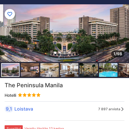
1/98
The Peninsula Manila
Hotelli
9,1
Loistava
7 897 arviota
Suosittu!
Varattu tänään 12 kertaa