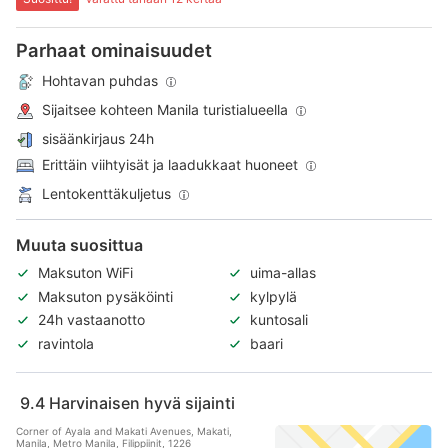
Parhaat ominaisuudet
Hohtavan puhdas
Sijaitsee kohteen Manila turistialueella
sisäänkirjaus 24h
Erittäin viihtyisät ja laadukkaat huoneet
Lentokenttäkuljetus
Muuta suosittua
Maksuton WiFi
uima-allas
Maksuton pysäköinti
kylpylä
24h vastaanotto
kuntosali
ravintola
baari
9.4
Harvinaisen hyvä sijainti
Corner of Ayala and Makati Avenues, Makati,
Manila, Metro Manila, Filippiinit, 1226