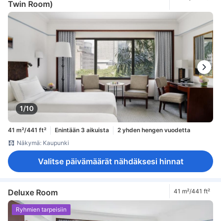
Twin Room)
1/10
41 m²/441 ft²
Enintään 3 aikuista
2 yhden hengen vuodetta
Näkymä: Kaupunki
Valitse päivämäärät nähdäksesi hinnat
Deluxe Room
41 m²/441 ft²
Ryhmien tarpeisiin