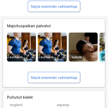
Näytä enemmän vaihtoehtoja
Majoituspaikan palvelut
kuntosali
kuntosali
kylpylä
ulk
Näytä enemmän vaihtoehtoja
Puhutut kielet
englanti
espanja