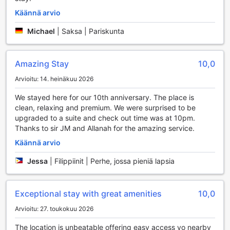
siisteinä ja raikkaina. Huoneissa on myös tallelokerot, jotka
Käännä arvio
tarjoavat turvallisen paikan arvotavaroillesi, sekä
päivittäinen siivouspalvelu, joka pitää huoneesi siistinä ja
Michael
|
Saksa | Pariskunta
miellyttävänä koko oleskelusi ajan.
Hotelli tarjoaa myös erinomaisia palveluja, kuten concierge-
palvelun, joka auttaa sinua suunnittelemaan vierailusi ja
Amazing Stay
10,0
löytämään parhaat aktiviteetit Manilassa. Ilmainen Wi-Fi on
Arvioitu: 14. heinäkuu 2026
saatavilla kaikissa huoneissa sekä julkisissa tiloissa, joten
voit pysyä yhteydessä ystäviisi ja perheeseesi tai hoitaa
We stayed here for our 10th anniversary. The place is
työasioita vaivattomasti. Lisäksi hotellissa on erillinen
clean, relaxing and premium. We were surprised to be
tupakointialue sekä pääsy executive loungeen, jossa voit
upgraded to a suite and check out time was at 10pm.
rentoutua rauhallisessa ympäristössä. Hotellin nopea
Thanks to sir JM and Allanah for the amazing service.
sisään- ja uloskirjautuminen sekä matkatavaroiden säilytys
tarjoavat lisämukavuutta, jotta voit keskittyä nauttimaan
Käännä arvio
lomastasi.
Jessa
|
Filippiinit | Perhe, jossa pieniä lapsia
Kuljetuspalvelut The Peninsula Manilassa
Exceptional stay with great amenities
10,0
The Peninsula Manila tarjoaa erinomaiset kuljetuspalvelut,
jotka tekevät vierailustasi mahdollisimman sujuvan ja
Arvioitu: 27. toukokuu 2026
miellyttävän. Hotelli tarjoaa kätevän lentokenttäkuljetuksen,
joka vie sinut suoraan saapumispaikkaasi ja takaisin, mikä
The location is unbeatable offering easy access yo nearby