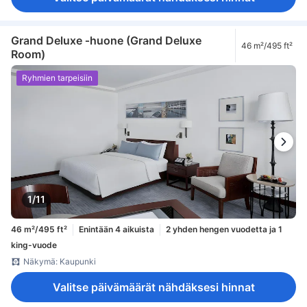
Grand Deluxe ‑huone (Grand Deluxe
46 m²/495 ft²
Room)
Ryhmien tarpeisiin
1/11
46 m²/495 ft²
Enintään 4 aikuista
2 yhden hengen vuodetta ja 1
king-vuode
Näkymä: Kaupunki
Valitse päivämäärät nähdäksesi hinnat