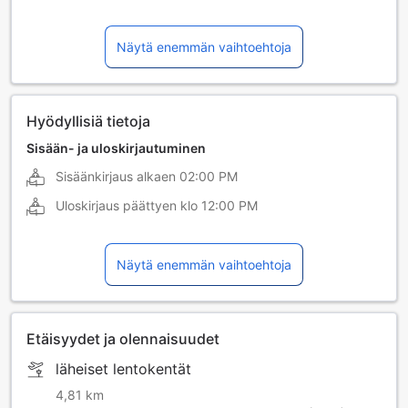
filippiini
hollanti
Näytä enemmän vaihtoehtoja
japani
kiina (mandariini)
ranska
saksa
tanska
Hyödyllisiä tietoja
Sisään- ja uloskirjautuminen
Sisäänkirjaus alkaen
02:00 PM
Uloskirjaus päättyen klo
12:00 PM
Näytä enemmän vaihtoehtoja
Etäisyydet ja olennaisuudet
läheiset lentokentät
4,81 km