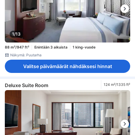
1/13
88 m²/947 ft²
Enintään 3 aikuista
1 king-vuode
Näkymä: Puutarha
Valitse päivämäärät nähdäksesi hinnat
Deluxe Suite Room
124 m²/1335 ft²