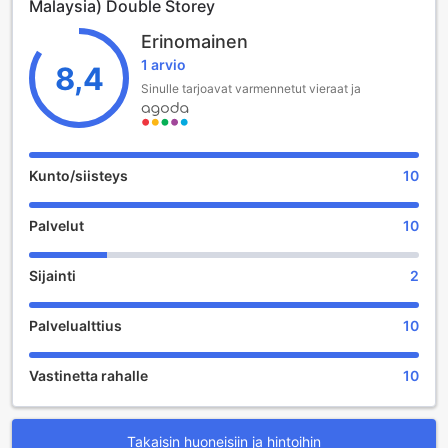
Malaysia) Double Storey
Special Tent for Romantic experience .
Party/Gathering/Couple/family/Birthday
Erinomainen
1 arvio
8,4
Nearby Toppen / Aeon / Ikea Johor
Sinulle tarjoavat varmennetut vieraat ja
Food Paradise in Taman Mount Austin / Taman Daya .
Kunto/siisteys
10
Palvelut
10
Sijainti
2
Palvelualttius
10
Vastinetta rahalle
10
Takaisin huoneisiin ja hintoihin