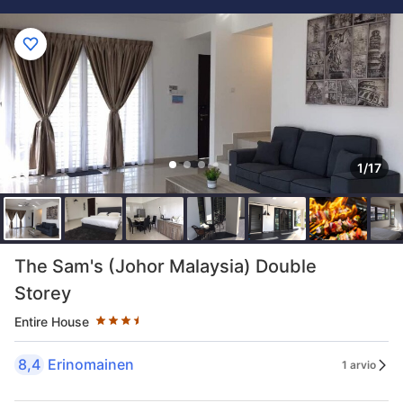
1/17
Tähtiluokitus 3.5 tähteä
The Sam's (Johor Malaysia) Double
Storey
Entire House
8,4
Erinomainen
1 arvio