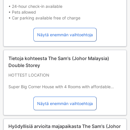
• 24-hour check-in available
• Pets allowed
• Car parking available free of charge
• Turn off lights, air conditioning, and electrical appliances
when you are not using them.
Näytä enemmän vaihtoehtoja
• Lock the door and close the windows when leaving the
property.
• Be careful when using cooking appliances, heaters, or
other fire hazards.
Tietoja kohteesta The Sam's (Johor Malaysia)
• Treat the property like your own home.
• Additional charges may apply for any loss or damages.
Double Storey
• Guests of all ages are welcome.
HOTTEST LOCATION
Super Big Corner House with 4 Rooms with affordable
cheap price !
4 Rooms ( 2 King Bed and 2 Queen Bed) Hotel's Bed cover
Näytä enemmän vaihtoehtoja
.
BBQ Pin, Can cook.
Wifi, Mahjiong,
Ping Pong Table,
Hyödyllisiä arvioita majapaikasta The Sam's (Johor
Fully Air conditioned, Spacious Parking Lot,