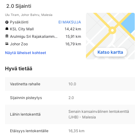
2.0
Sijainti
Ulu Tiram, Johor Bahru, Malesia
Pysäköinti
EI MAKSUJA
KSL City Mall
14,42 km
Arulmigu Sri Rajakaliamman temppeli
15,91 km
Johor Zoo
16,79 km
Katso kartta
Näytä läheiset kohteet
Hyvä tietää
Vastinetta rahalle
10.0
Sijainnin pisteytys
2.0
Senain kansainvälinen lentokenttä
Lähin lentokenttä
(JHB) - Malesia
Etäisyys lentokentälle
16,35 km