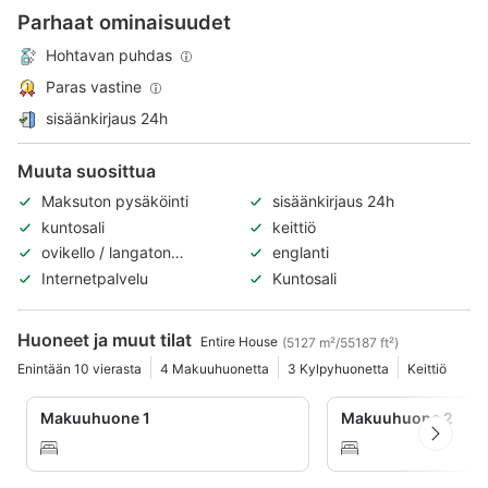
Parhaat ominaisuudet
Hohtavan puhdas
Paras vastine
sisäänkirjaus 24h
Muuta suosittua
Maksuton pysäköinti
sisäänkirjaus 24h
kuntosali
keittiö
ovikello / langaton
englanti
sisäpuhelin
Internetpalvelu
Kuntosali
Huoneet ja muut tilat
Entire House
(5127 m²/55187 ft²)
Enintään 10 vierasta
4 Makuuhuonetta
3 Kylpyhuonetta
Keittiö
Makuuhuone 1
Makuuhuone 2