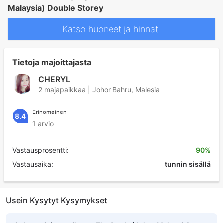
Malaysia) Double Storey
Katso huoneet ja hinnat
Tietoja majoittajasta
CHERYL
2 majapaikkaa | Johor Bahru, Malesia
Erinomainen
8.4
1 arvio
Vastausprosentti:
90%
Vastausaika:
tunnin sisällä
Usein Kysytyt Kysymykset