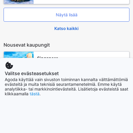
Näytä lisää
Katso kaikki
Nousevat kaupungit
Singapore
Singapore
Valitse evästeasetukset
Agoda käyttää vain sivuston toiminnan kannalta välttämättömiä
Soul
evästeitä ja muita teknisiä seurantamenetelmiä. Emme käytä
Etelä-Korea
analytiikka- tai markkinointievästeitä. Lisätietoja evästeistä saat
klikkaamalla
tästä
.
Pattaya
Thaimaa
Bali
Indonesia