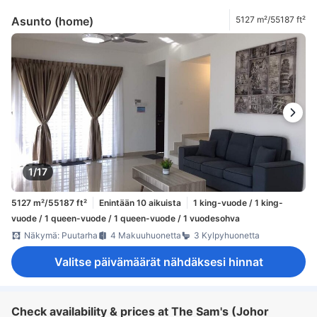
Asunto (home)
5127 m²/55187 ft²
1/17
5127 m²/55187 ft²
Enintään 10 aikuista
1 king-vuode / 1 king-
vuode / 1 queen-vuode / 1 queen-vuode / 1 vuodesohva
Näkymä: Puutarha
4 Makuuhuonetta
3 Kylpyhuonetta
Valitse päivämäärät nähdäksesi hinnat
Check availability & prices at The Sam's (Johor