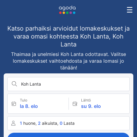
Katso parhaiksi arvioidut lomakeskukset ja
varaa omasi kohteesta Koh Lanta, Koh
Lanta
Thaimaa ja unelmiesi Koh Lanta odottavat. Valitse
lomakeskukset vaihtoehdosta ja varaa lomasi jo
tänään!
Koh Lanta
Tulo
Lähtö
la 8. elo
su 9. elo
1
huone,
2
aikuista,
0
Lasta