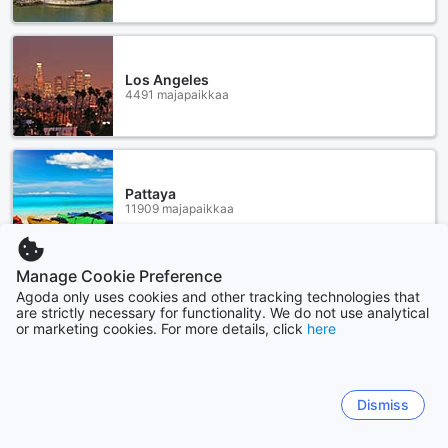
Los Angeles
4491 majapaikkaa
Pattaya
11909 majapaikkaa
Manage Cookie Preference
Näytä lisää
Agoda only uses cookies and other tracking technologies that
are strictly necessary for functionality. We do not use analytical
or marketing cookies. For more details, click
here
Katso kaikki
Sitemap
Dismiss