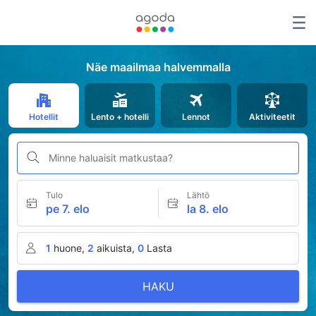
Näe maailmaa halvemmalla
Hotellit
Lento + hotelli
Lennot
Aktiviteetit
Minne haluaisit matkustaa?
Tulo
Lähtö
pe 7. elo
la 8. elo
1
huone,
2
aikuista,
0
Lasta
HAKU