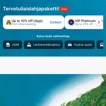
Tervetuliaislahjapaketti!
Uusi
Up to 10% off (App)
VIP Platinum trial
Collect
First hotel booking
Up to 25% off
Katso lisää vaihtoehtoja
eSIM
Lentokenttäkuljetus
Vuokra-autot