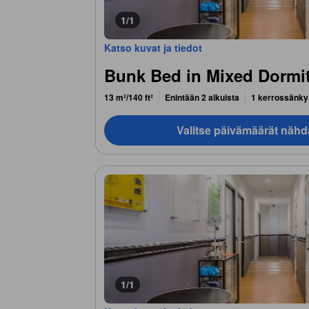
1/1
Katso kuvat ja tiedot
Bunk Bed in Mixed Dormi
13 m²/140 ft²
Enintään 2 aikuista
1 kerrossänky
Valitse päivämäärät nähd
1/1