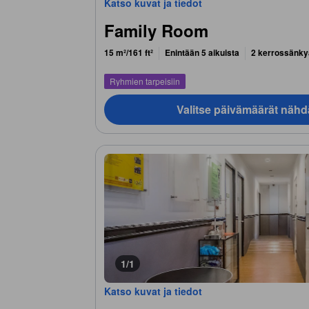
Katso kuvat ja tiedot
Family Room
15 m²/161 ft²
Enintään 5 aikuista
2 kerrossänky
Ryhmien tarpeisiin
Valitse päivämäärät nähd
1/1
Katso kuvat ja tiedot