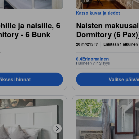
1/5
Katso kuvat ja tiedot
lle ja naisille, 6
Naisten makuusali
itory - 6 Bunk
Dormitory (6 Pax)
20 m²/215 ft²
Enintään 1 aikuinen
y
8,4
Erinomainen
Huoneen viihtyisyys
äksesi hinnat
Valitse päiv