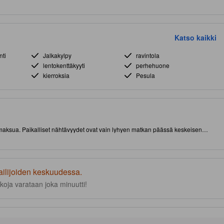
Katso kaikki
nti
Jalkakylpy
ravintola
lentokenttäkyyti
perhehuone
kierroksia
Pesula
isämaksua. Paikalliset nähtävyydet ovat vain lyhyen matkan päässä keskeisen
lika on ehdottomista paikallisista käyntikohteista. Paikan päällä on ravintola ja
ailijoiden keskuudessa.
koja varataan joka minuutti!