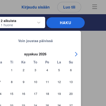
kemäsi arvostelut ja kommentit ovat aina aitoja.
Kirjaudu sisään
Luo tili
2 aikuista
HAKU
1 huone
näppäimiä siirtyäksesi haluamiesi sisään- ja uloskirjautumispäivien kohdalle. 
Takaisin hakutuloksiin
Voin joustaa päivissä
syyskuu 2026
a
Ti
Ke
To
Pe
La
Su
1
2
3
4
5
6
7
8
9
10
11
12
13
4
15
16
17
18
19
20
1
22
23
24
25
26
27