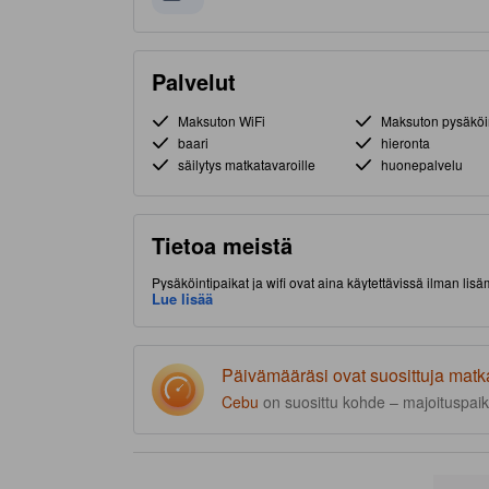
Palvelut
Maksuton WiFi
Maksuton pysäköi
baari
hieronta
säilytys matkatavaroille
huonepalvelu
Tietoa meistä
Pysäköintipaikat ja wifi ovat aina käytettävissä ilman l
sijainnin (Cebu City) ansiosta. Kuuluisa De Sto. Nino-basi
Lue lisää
hierontapalvelu mukavaan majoittumiseen.
Päivämääräsi ovat suosittuja matk
Cebu
on suosittu kohde – majoituspaik