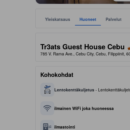
Yleiskatsaus
Huoneet
Palvelut
Tähtiluokitukset ovat majoituspaikkojen antamia suunt
tooltip
2 tähteä 5 tähdestä
Tr3ats Guest House Cebu
785 V. Rama Ave., Cebu City, Cebu, Filippiinit, 
Kohokohdat
Lentokenttäkuljetus
- Lentokenttäkuljetu
ilmainen WiFi joka huoneessa
ilmastointi