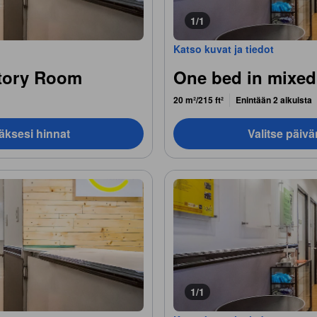
1/1
Katso kuvat ja tiedot
tory Room
One bed in mixed
20 m²/215 ft²
Enintään 2 aikuista
äksesi hinnat
Valitse päiv
1/1