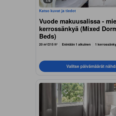
1/8
Katso kuvat ja tiedot
Vuode makuusalissa - miehi
kerrossänkyä (Mixed Dorm
Beds)
20 m²/215 ft²
Enintään 1 aikuinen
1 kerrossänk
Valitse päivämäärät nähd