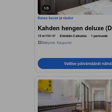
1/5
Katso kuvat ja tiedot
Kahden hengen deluxe (D
15 m²/161 ft²
Enintään 2 aikuista
1 parivuode
Näkymä: Kaupunki
Valitse päivämäärät nähd