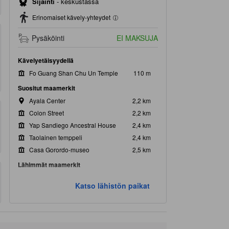
Sijainti
-
keskustassa
Erinomaiset kävely-yhteydet
Pysäköinti
EI MAKSUJA
Kävelyetäisyydellä
Fo Guang Shan Chu Un Temple
110 m
Suositut maamerkit
Ayala Center
2,2 km
Colon Street
2,2 km
Yap Sandiego Ancestral House
2,4 km
Taolainen temppeli
2,4 km
Casa Gorordo-museo
2,5 km
Lähimmät maamerkit
The One Family Clinic & Laboratory
360 m
Katso lähistön paikat
Kiinan konsulaatti
410 m
dr.Lynnette Chu
430 m
Chong Hua Medical Arts
440 m
Metro Cebu Kidney Dialysis Center
580 m