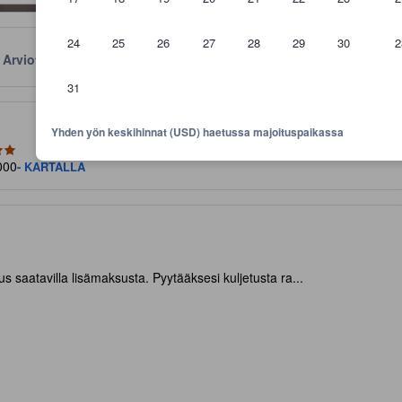
24
25
26
27
28
29
30
2
Arviot
Sijainti
Käytännöt
31
aviivoja mukavuuksista ja palveluista, joita voit niiltä odottaa
Yhden yön keskihinnat (USD) haetussa majoituspaikassa
6000
- KARTALLA
s saatavilla lisämaksusta. Pyytääksesi kuljetusta ra...