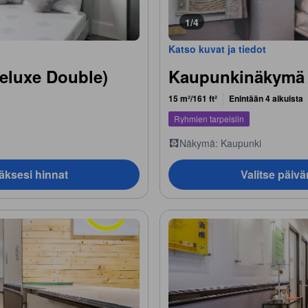
1/4
Katso kuvat ja tiedot
eluxe Double)
Kaupunkinäkymä p
15 m²/161 ft²
Enintään 4 aikuista
Ryhmien tarpeisiin
Näkymä: Kaupunki
äksesi hinnat
Valitse päiv