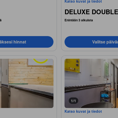
Katso kuvat ja tiedot
DELUXE DOUBLE
ä
Enintään 3 aikuista
äksesi hinnat
Valitse päiv
1/1
Katso kuvat ja tiedot