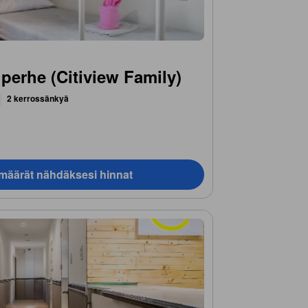
erhe (Citiview Family)
2 kerrossänkyä
ämäärät nähdäksesi hinnat