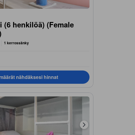
 (6 henkilöä) (Female
)
1 kerrossänky
ämäärät nähdäksesi hinnat