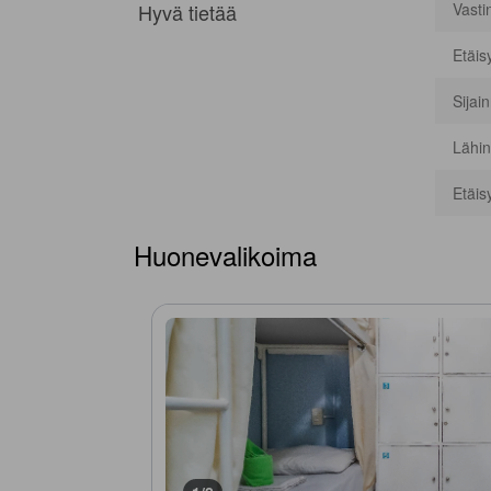
Hyvä tietää
Vasti
Etäis
Sijai
Lähin
Etäis
Huonevalikoima