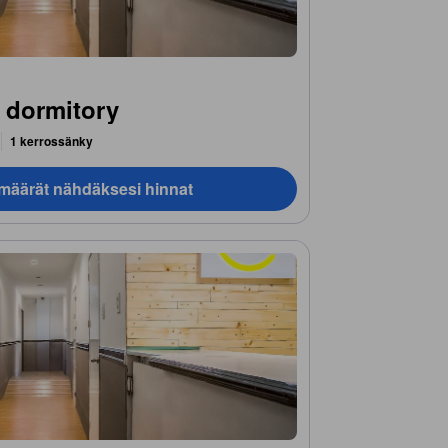
 dormitory
1 kerrossänky
ämäärät nähdäksesi hinnat