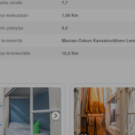
netta rahalle
7,7
yys keskustaan
1.00 Km
nnin pisteytys
6,5
 lentokenttä
Mactan-Cebun Kansainvälinen Lent
yys lentokentälle
10,3 Km