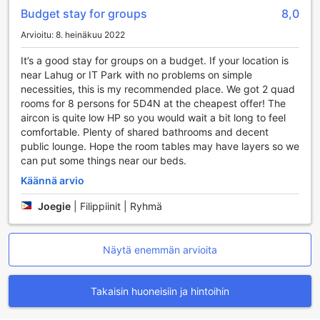
Budget stay for groups
8,0
mukavuutta ja joustavuutta matkakokemukseesi.
Arvioitu: 8. heinäkuu 2022
Tropical Breeze Hostel - Cebu Centerin Huoneen
Mukavuudet
It’s a good stay for groups on a budget. If your location is
near Lahug or IT Park with no problems on simple
Tropical Breeze Hostel - Cebu Center tarjoaa vierailleen
necessities, this is my recommended place. We got 2 quad
erinomaiset huoneen mukavuudet, jotka tekevät
rooms for 8 persons for 5D4N at the cheapest offer! The
oleskelusta unohtumatonta. Jokaisessa huoneessa on
aircon is quite low HP so you would wait a bit long to feel
tehokas ilmastointi, joka takaa miellyttävän ja raikkaan
comfortable. Plenty of shared bathrooms and decent
ympäristön, vaikka ulkona olisi kuuma ja kostea. Lisäksi
public lounge. Hope the room tables may have layers so we
huoneissa on moderni televisio, jonka avulla voit nauttia
can put some things near our beds.
suosikkiohjelmistasi ja elokuvistasi rentoutumisen lomassa.
Käännä arvio
Huoneiden parvekkeet tai terassit tarjoavat upeita näkymiä
ympäröivään trooppiseen maisemaan, ja ne ovat
Joegie
|
Filippiinit | Ryhmä
täydellinen paikka nauttia aamukahvia tai vain hengähtää
päivän päätteeksi. Mukavuudet jatkuvat laadukkailla
kylpytuotteilla, jotka on huolellisesti valittu vieraiden
Näytä enemmän arvioita
tarpeita ajatellen. Huoneista löytyy myös puhtaat
liinavaatteet ja pyyhkeet, joten voit keskittyä vain
rentoutumiseen ja lomastasi nauttimiseen.
Takaisin huoneisiin ja hintoihin
Ravintolapalvelut Tropical Breeze Hostel - Cebu