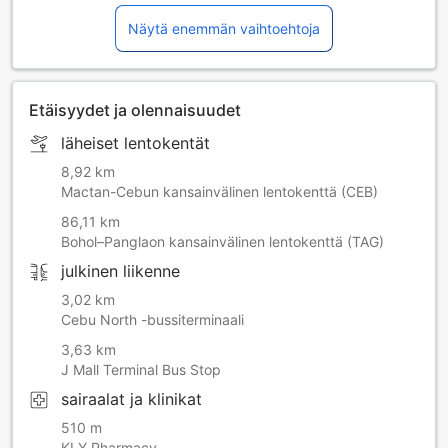
Näytä enemmän vaihtoehtoja
Etäisyydet ja olennaisuudet
läheiset lentokentät
8,92 km
Mactan-Cebun kansainvälinen lentokenttä (CEB)
86,11 km
Bohol–Panglaon kansainvälinen lentokenttä (TAG)
julkinen liikenne
3,02 km
Cebu North -bussiterminaali
3,63 km
J Mall Terminal Bus Stop
sairaalat ja klinikat
510 m
KLY Pharmacy