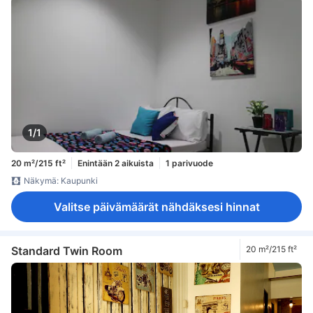
1/1
20 m²/215 ft²
Enintään 2 aikuista
1 parivuode
Näkymä: Kaupunki
Valitse päivämäärät nähdäksesi hinnat
Standard Twin Room
20 m²/215 ft²