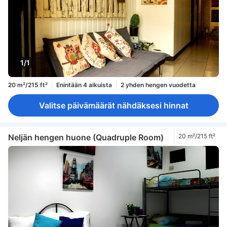
1/1
20 m²/215 ft²
Enintään 4 aikuista
2 yhden hengen vuodetta
Valitse päivämäärät nähdäksesi hinnat
Neljän hengen huone (Quadruple Room)
20 m²/215 ft²