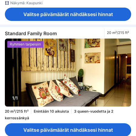
Näkymä: Kaupunki
Valitse päivämäärät nähdäksesi hinnat
Standard Family Room
20 m²/215 ft²
Ryhmien tarpeisiin
1/1
20 m²/215 ft²
Enintään 10 aikuista
3 queen-vuodetta ja 2
kerrossänkyä
Valitse päivämäärät nähdäksesi hinnat