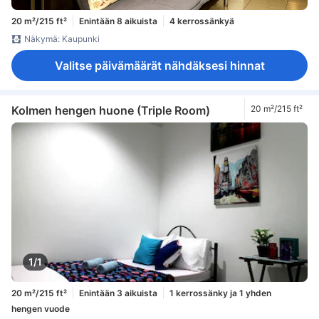
20 m²/215 ft²
Enintään 8 aikuista
4 kerrossänkyä
Näkymä: Kaupunki
Valitse päivämäärät nähdäksesi hinnat
Kolmen hengen huone (Triple Room)
20 m²/215 ft²
1/1
20 m²/215 ft²
Enintään 3 aikuista
1 kerrossänky ja 1 yhden
hengen vuode