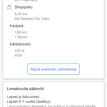
Shoppailu
6,25 km
SM Seaside City Cebu
kauppa
1,99 km
7 Eleven
käteisnosto
220 m
ATM
Näytä enemmän vaihtoehtoja
Lomahuvila säännöt
Lapset ja lisävuoteet
Lapset 0–7 vuotta [sisältyy]
Lapsi majoittuu ilmaiseksi, jos nukkuu jo olemassa olevilla