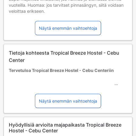
vuoteilla. Huomaa: jos tarvitset pinnasängyn, siitä voidaan
veloittaa erikseen.
Lisävuoteiden saatavuus riippuu valitsemastasi huoneesta;
tarkista kunkin huoneen kohdalta huonekoko lisätietoa
Näytä enemmän vaihtoehtoja
saadaksesi.
Kun varaat enemmän kuin 5 huonetta, eri käytännöt ja
ehdot saattavat päteä.
Tietoja kohteesta Tropical Breeze Hostel - Cebu
Center
Tervetuloa Tropical Breeze Hostel - Cebu Centeriin
Tropical Breeze Hostel - Cebu Center on viehättävä ja
mukautuva kahden tähden hotelli, joka sijaitsee vain yhden
kilometrin päässä Cebu Cityn keskustasta. Tämä moderni
Näytä enemmän vaihtoehtoja
majapaikka, joka avattiin vuonna 2015, tarjoaa erinomaiset
puitteet niin liikematkailijoille kuin lomailijoillekin. Hotelli on
helposti saavutettavissa, sillä se sijaitsee vain 15 minuutin
Hyödyllisiä arvioita majapaikasta Tropical Breeze
ajomatkan päässä Cebu–Mactanin kansainväliseltä
Hostel - Cebu Center
lentokentältä, mikä tekee siitä täydellisen valinnan kiireisille