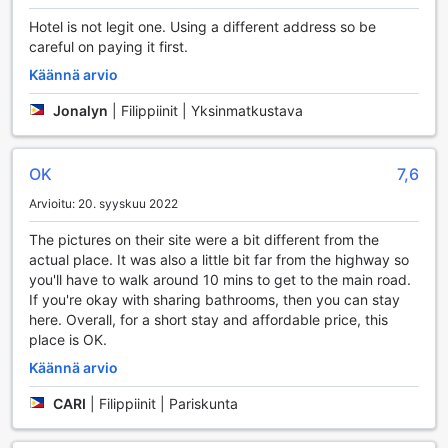
että huoneesi pysyy aina siistinä ja viihtyisänä.
Hotel is not legit one. Using a different address so be
Kuivapesupalvelu on saatavilla, mikä helpottaa
careful on paying it first.
matkustamista ja varmistaa, että vaatteesi pysyvät
raikkaina ja hyväkuntoisina koko oleskelusi ajan. Tropical
Käännä arvio
Breeze Hostel - Cebu Center on täydellinen valinta, jos
arvostat mukavuutta ja käytännöllisyyttä matkasi aikana.
Jonalyn
|
Filippiinit | Yksinmatkustava
Kuljetusmahdollisuudet Tropical Breeze Hostel - Cebu
Centerissä
OK
7,6
Arvioitu: 20. syyskuu 2022
Tropical Breeze Hostel - Cebu Center tarjoaa erinomaiset
kuljetusmahdollisuudet, jotka tekevät vierailustasi
The pictures on their site were a bit different from the
mahdollisimman vaivattoman. Hostellin alueella on ilmainen
actual place. It was also a little bit far from the highway so
pysäköintimahdollisuus, mikä on täydellinen ratkaisu
you'll have to walk around 10 mins to get to the main road.
matkailijoille, jotka saapuvat omalla autolla. Pysäköintialue
If you're okay with sharing bathrooms, then you can stay
sijaitsee kätevästi paikan päällä, joten voit jättää autosi
here. Overall, for a short stay and affordable price, this
turvallisesti ja keskittyä nauttimaan lomastasi.
place is OK.
Ilmainen pysäköinti tekee Tropical Breeze Hostelista
erinomaisen valinnan niin lyhyille kuin pidemmillekin
Käännä arvio
vierailuille. Voit helposti tutustua Cebu Cityn nähtävyyksiin
CARI
|
Filippiinit | Pariskunta
ja nauttia alueen kulttuurista ilman huolta
pysäköintimaksuista. Olitpa sitten matkalla ystävien tai
perheen kanssa, tämä käytännöllinen palvelu lisää