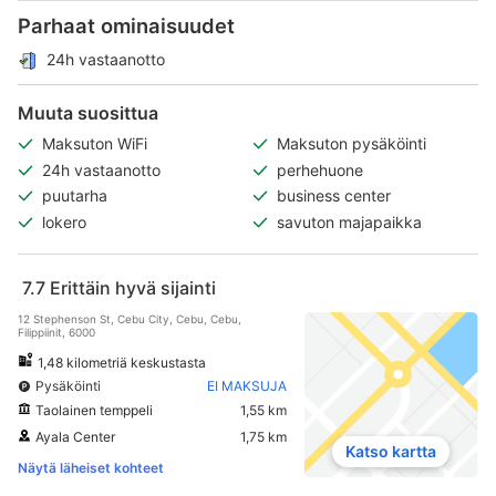
Parhaat ominaisuudet
24h vastaanotto
Muuta suosittua
Maksuton WiFi
Maksuton pysäköinti
24h vastaanotto
perhehuone
puutarha
business center
lokero
savuton majapaikka
7.7
Erittäin hyvä sijainti
12 Stephenson St, Cebu City, Cebu, Cebu,
Filippiinit, 6000
1,48 kilometriä keskustasta
Pysäköinti
EI MAKSUJA
Taolainen temppeli
1,55 km
Ayala Center
1,75 km
Katso kartta
Näytä läheiset kohteet