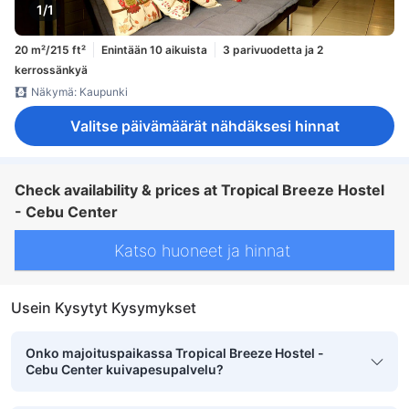
1/1
20 m²/215 ft²
Enintään 10 aikuista
3 parivuodetta ja 2
kerrossänkyä
Näkymä: Kaupunki
Valitse päivämäärät nähdäksesi hinnat
Check availability & prices at Tropical Breeze Hostel
- Cebu Center
Katso huoneet ja hinnat
Usein Kysytyt Kysymykset
Onko majoituspaikassa Tropical Breeze Hostel -
Cebu Center kuivapesupalvelu?