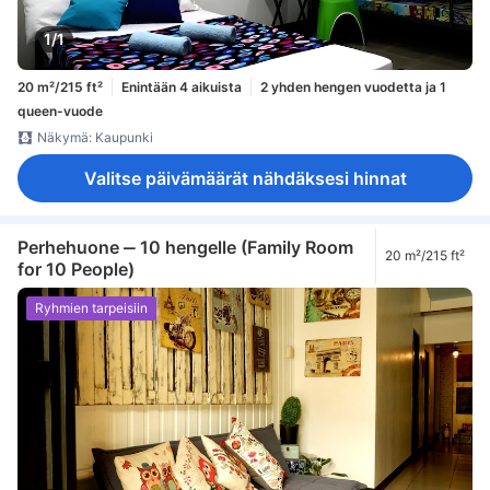
1/1
20 m²/215 ft²
Enintään 4 aikuista
2 yhden hengen vuodetta ja 1
queen-vuode
Näkymä: Kaupunki
Valitse päivämäärät nähdäksesi hinnat
Perhehuone ‒ 10 hengelle (Family Room
20 m²/215 ft²
for 10 People)
Ryhmien tarpeisiin