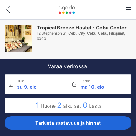
Tropical Breeze Hostel - Cebu Center
12 Stephenson St, Cebu City, Cebu, Cebu, Filippiinit,
6000
Varaa verkossa
Tulo
Lähtö
su 9. elo
ma 10. elo
1
2
0
Huone
aikuiset
Lasta
Tarkista saatavuus ja hinnat