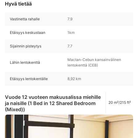
Hyvä tietää
Vastinetta rahalle
7.9
Etäisyys keskustaan
1km
Sijainnin pisteytys
7.7
Mactan-Cebun kansainvälinen
Lähin lentokenttä
lentokenttä (CEB)
Etäisyys lentokentälle
8,92 km
Vuode 12 vuoteen makuusalissa miehille
ja naisille (1 Bed in 12 Shared Bedroom
20 m²/215 ft²
(Mixed))