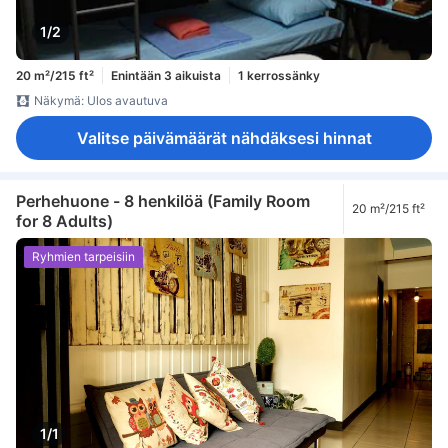
1/2
20 m²/215 ft²
Enintään 3 aikuista
1 kerrossänky
Näkymä: Ulos avautuva
Valitse päivämäärät nähdäksesi hinnat
Perhehuone - 8 henkilöä (Family Room
20 m²/215 ft²
for 8 Adults)
Ryhmien tarpeisiin
1/1