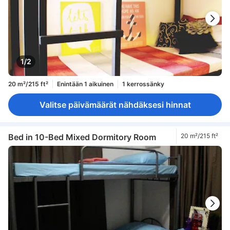
1/2
20 m²/215 ft²
Enintään 1 aikuinen
1 kerrossänky
Valitse päivämäärät nähdäksesi hinnat
Bed in 10-Bed Mixed Dormitory Room
20 m²/215 ft²