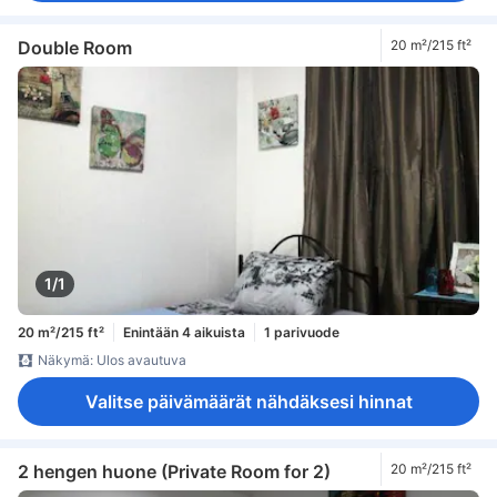
Double Room
20 m²/215 ft²
1/1
20 m²/215 ft²
Enintään 4 aikuista
1 parivuode
Näkymä: Ulos avautuva
Valitse päivämäärät nähdäksesi hinnat
2 hengen huone (Private Room for 2)
20 m²/215 ft²