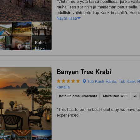
"
Vietimme 5 yötä tässä hotellissa, jonka vali
rauhallisen sijainnin ja maiseman perusteella.
edullisin vaihtoehto Tup Kaek beachillä. Hu
sijaitsi kaksikerroksisessa rakennuksessa alt
Näytä lisää
yläpuolella. Rannalla sijaitsevat bungalowit nä
mahtavilta, mutteivät sopineet budjettiimme. Maisema oli
upea, ja ranta oli todella rauhallinen. Laskuv
esiin tuli kiviä, mutta uimaan pääsi kuitenkin. 
Katso
buffetaamiainen, jossa tarjolla oli sekä länsima
kaikki
thaimaalaisia ruokia. Hotellin sijainti oli syrjäinen, ja
taksilla kulkeminen oli melko kallista. Hotellin ravintola oli
todella kallis, mutta rannalla oli yksi ruokapai
tosin oli kallis Thaimaan normaaliin hintataso
Banyan Tree Krabi
Tub Kaek Ranta, Tub Kaek R
kartalla
hotellin oma uimaranta
Maksuton WiFi
+6
"
This has to be the best hotel stay we have e
experienced.
"