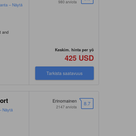
980 arviota
anta – Näytä
t and
Keskim. hinta per yö
425 USD
Tarkista saatavuus
ort
Erinomainen
8.7
2147 arviota
– Näytä