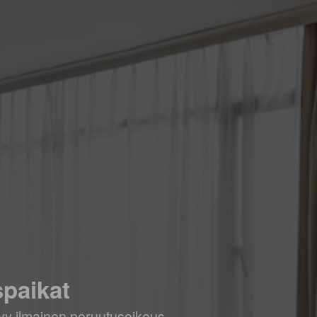
spaikat
ältyy ilmainen peruutusoikeus