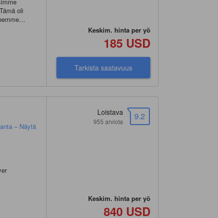
tsimme
 Tämä oli
oneemme
aan
Keskim. hinta per yö
yttivät
185 USD
eden aikaan
Hotellissa oli
Tarkista saatavuus
isia, että
kka. Sekin
on nähden.
"
Loistava
9.2
955 arviota
anta – Näytä
ver
Keskim. hinta per yö
840 USD