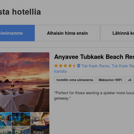
ta hotellia
oimintamme
Alhaisin hinta ensin
Lähinnä k
Anyavee Tubkaek Beach Re
Tub Kaek Ranta, Tub Kaek Ra
kartalla
hotellin oma uimaranta
Maksuton WiFi
+6
"
Perfect for those wanting a quieter more luxu
getaway.
"
Katso