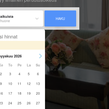
 aikuista
HAKU
 huone
si hinnat
syyskuu 2026
Ke
To
Pe
La
Su
2
3
4
5
6
9
10
11
12
13
16
17
18
19
20
23
24
25
26
27