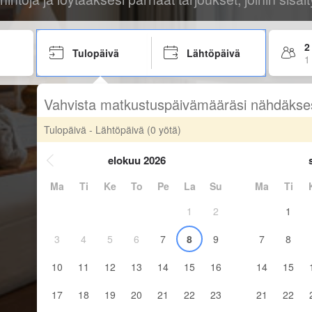
2
Tulopäivä
Lähtöpäivä
1
Vahvista matkustuspäivämääräsi nähdäkse
Tulopäivä - Lähtöpäivä
(0 yötä)
elokuu 2026
Ma
Ti
Ke
To
Pe
La
Su
Ma
Ti
1
2
1
3
4
5
6
7
8
9
7
8
10
11
12
13
14
15
16
14
15
17
18
19
20
21
22
23
21
22