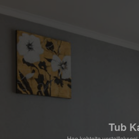
Tub Ka
Hae kohteita vertaillaksesi 