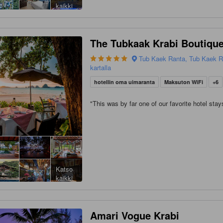
kaikki
The Tubkaak Krabi Boutique
Tub Kaek Ranta, Tub Kaek R
kartalla
hotellin oma uimaranta
Maksuton WiFi
+6
"
This was by far one of our favorite hotel stays
Katso
kaikki
Amari Vogue Krabi