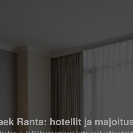
ek Ranta: hotellit ja majoitu
hintoja ja löytääksesi parhaat tarjoukset, joihin sis