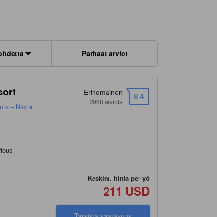
ohdetta
Parhaat arviot
sort
Erinomainen
8.4
2968 arviota
nta – Näytä
rious
Keskim. hinta per yö
211 USD
Tarkista saatavuus