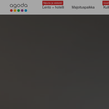
Niputa ja säästä!
Uusi!
Lento + hotelli
Majoituspaikka
Kul