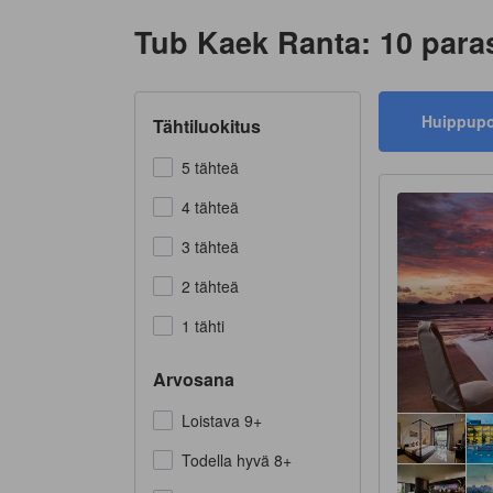
Tub Kaek Ranta: 10 paras
Huippup
Tähtiluokitus
5 tähteä
4 tähteä
3 tähteä
2 tähteä
1 tähti
Arvosana
Loistava 9+
Todella hyvä 8+