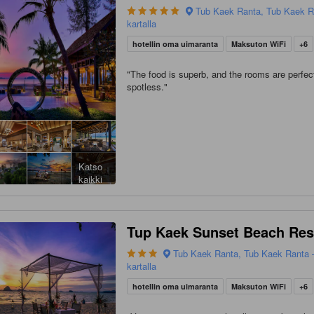
Tub Kaek Ranta, Tub Kaek R
kartalla
hotellin oma uimaranta
Maksuton WiFi
+6
"
The food is superb, and the rooms are perfec
spotless.
"
Katso
kaikki
Tup Kaek Sunset Beach Res
Tub Kaek Ranta, Tub Kaek Ranta 
kartalla
hotellin oma uimaranta
Maksuton WiFi
+6