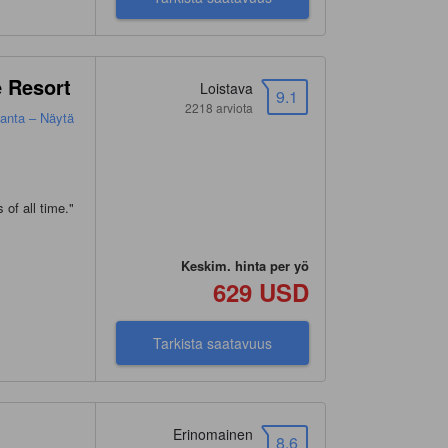
 Resort
Loistava
9.1
2218 arviota
anta – Näytä
 of all time.
"
Keskim. hinta per yö
629 USD
Tarkista saatavuus
Erinomainen
8.6