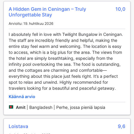
Lembonganissa
A Hidden Gem in Ceningan – Truly
10,0
Unforgettable Stay
Twilight Bungalows Lembongan tarjoaa erinomaiset
urheilumahdollisuudet, jotka tekevät lomastasi
Arvioitu: 19. huhtikuu 2026
unohtumatonta. Hotellin sisäuima-allas on täydellinen
paikka rentoutumiseen ja virkistymiseen, ja se tarjoaa
I absolutely fell in love with Twilight Bungalow in Ceningan.
rauhoittavan ympäristön, jossa voit nauttia uimisesta säästä
The staff are incredibly friendly and helpful, making the
riippumatta. Ulkouima-allas puolestaan kutsuu sinut
entire stay feel warm and welcoming. The location is easy
auringonpaisteeseen, ja sen ympärillä voit nauttia kauniista
to access, which is a big plus for the area. The views from
Balin maisemista. Molemmat altaat ovat täydellisiä paikkoja
the hotel are simply breathtaking, especially from the
virkistäytyä tai viettää aikaa ystävien ja perheen kanssa.
infinity pool overlooking the sea. The food is outstanding,
Yksityinen ranta on yksi Twilight Bungalowsin suurimmista
and the cottages are charming and comfortable—
aarteista. Rannan rauhallisessa ympäristössä voit nauttia
everything about this place just feels right. It’s a perfect
erilaisista vesiliikuntamahdollisuuksista, kuten kalastuksesta
spot to relax and unwind. Highly recommended for
ja sukelluksesta. Kalastusretket tarjoavat mahdollisuuden
travelers looking for a beautiful and peaceful getaway.
kokea paikallista kulttuuria ja nauttia meriveden
Käännä arvio
rauhoittavasta vaikutuksesta. Sukellusretket vievät sinut
syvälle Balin upeisiin vesimaailmoihin, joissa voit ihailla
Amit
|
Bangladesh | Perhe, jossa pieniä lapsia
värikkäitä koralleja ja merielämää. Twilight Bungalows
Lembongan on täydellinen kohde aktiivisille lomailijoille,
jotka etsivät seikkailua ja rentoutumista samalla kertaa.
Loistava
9,6