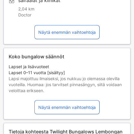
sairaalat ja klinikat
2,04 km
Doctor
Näytä enemmän vaihtoehtoja
Koko bungalow säännöt
Lapset ja lisävuoteet
Lapset 0–11 vuotta [sisältyy]
Lapsi majoittuu ilmaiseksi, jos nukkuu jo olemassa olevilla
vuoteilla. Huomaa: jos tarvitset pinnasängyn, siitä voidaan
veloittaa erikseen.
Lisävuoteiden saatavuus riippuu valitsemastasi huoneesta;
tarkista kunkin huoneen kohdalta huonekoko lisätietoa
Näytä enemmän vaihtoehtoja
saadaksesi.
Kun varaat enemmän kuin 5 huonetta, eri käytännöt ja
ehdot saattavat päteä.
Tietoja kohteesta Twilight Bungalows Lembongan