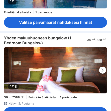
1/1
Enintään 4 aikuista
1 parivuode
Valitse päivämäärät nähdäksesi hinnat
Yhden makuuhuoneen bungalow (1
36 m²/388 ft²
Bedroom Bungalow)
1/18
36 m²/388 ft²
Enintään 3 aikuista
1 parivuode
Näkymä: Puutarha