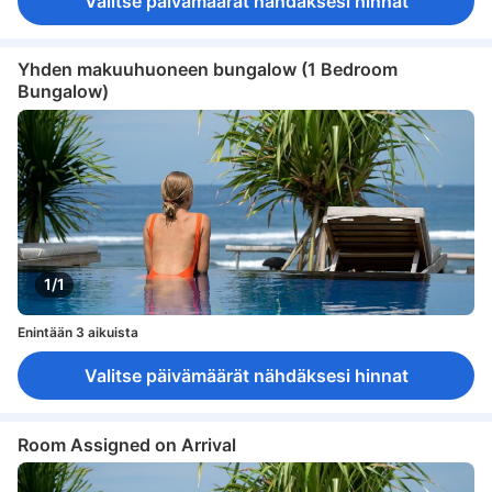
Valitse päivämäärät nähdäksesi hinnat
Yhden makuuhuoneen bungalow (1 Bedroom
Bungalow)
1/1
Enintään 3 aikuista
Valitse päivämäärät nähdäksesi hinnat
Room Assigned on Arrival