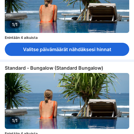
1/1
Enintään 4 aikuista
Valitse päivämäärät nähdäksesi hinnat
Standard - Bungalow (Standard Bungalow)
1/1
Enintään 4 aikuista