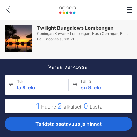
Twilight Bungalows Lembongan
Ceningan Kawan - Lembongan, Nusa Ceningan, Bali,
Bali, Indonesia, 80571
Varaa verkossa
Tulo
Lähtö
la 8. elo
su 9. elo
1
2
0
Huone
aikuiset
Lasta
Tarkista saatavuus ja hinnat