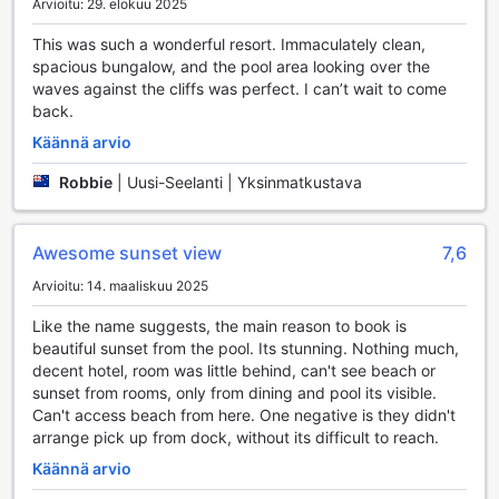
Mukavuuspalvelut Twilight Bungalows Lembonganissa
Arvioitu: 29. elokuu 2025
This was such a wonderful resort. Immaculately clean,
Twilight Bungalows Lembongan tarjoaa asiakkailleen
spacious bungalow, and the pool area looking over the
erinomaisia mukavuuspalveluja, jotka tekevät lomastasi
waves against the cliffs was perfect. I can’t wait to come
vaivattoman ja miellyttävän. Hotellissa on käytettävissä
back.
pesulapalvelut, jotka huolehtivat vaatteidesi puhtaudesta,
sekä kuivauspalvelu, joka takaa, että voit nauttia lomastasi
Käännä arvio
ilman huolia. Huonepalvelu tarjoaa herkullisia aterioita
suoraan huoneeseesi, joten voit rentoutua omassa
Robbie
|
Uusi-Seelanti | Yksinmatkustava
rauhassasi. Lisäksi hotellissa on turvalliset tallelokerot, jotka
varmistavat arvokkaiden tavaroidesi turvallisuuden koko
vierailusi ajan.
Awesome sunset view
7,6
Asiakkaat voivat myös hyödyntää concierge-palvelua, joka
Arvioitu: 14. maaliskuu 2025
auttaa kaikissa matkasuunnitelmissa ja paikallisissa
vinkkeissä. Ilmainen Wi-Fi on saatavilla kaikissa huoneissa
Like the name suggests, the main reason to book is
sekä julkisissa tiloissa, joten voit pysyä yhteydessä ystäviisi
beautiful sunset from the pool. Its stunning. Nothing much,
ja perheeseesi tai suunnitella seuraavia seikkailujasi.
decent hotel, room was little behind, can't see beach or
Hotellissa on myös erikseen merkitty tupakointialue, jotta
sunset from rooms, only from dining and pool its visible.
kaikki vieraat voivat nauttia oleskelustaan mukavasti.
Can't access beach from here. One negative is they didn't
Nopea sisään- ja uloskirjautuminen sekä matkatavaroiden
arrange pick up from dock, without its difficult to reach.
säilytys tekevät oleskelustasi entistä sujuvampaa, ja
Käännä arvio
päivittäinen siivous varmistaa, että huoneesi pysyy aina
siistinä ja miellyttävänä.