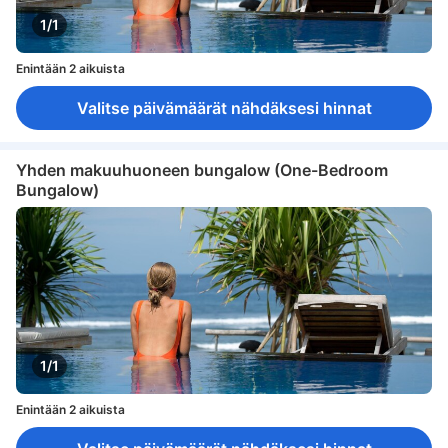
1/1
Enintään 2 aikuista
Valitse päivämäärät nähdäksesi hinnat
Yhden makuuhuoneen bungalow (One-Bedroom
Bungalow)
1/1
Enintään 2 aikuista