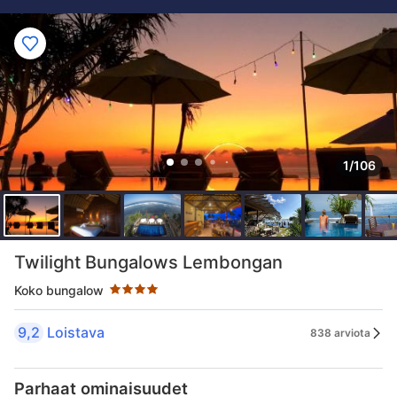
1/106
Tähtiluokitus 4 tähteä
Twilight Bungalows Lembongan
Koko bungalow
9,2
Loistava
838 arviota
Parhaat ominaisuudet