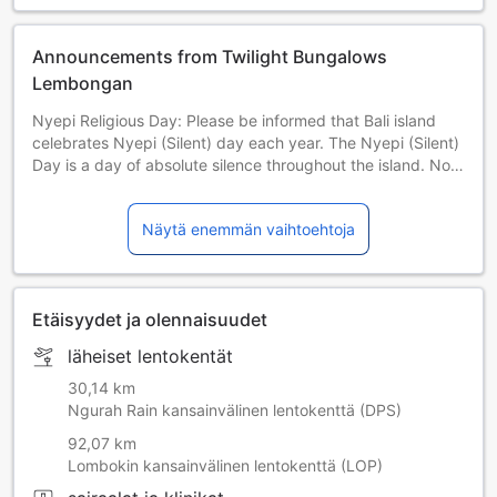
Announcements from Twilight Bungalows
Lembongan
Nyepi Religious Day: Please be informed that Bali island
celebrates Nyepi (Silent) day each year. The Nyepi (Silent)
Day is a day of absolute silence throughout the island. No
outdoor activities are allowed including check-in and
check-out from hotels. 29 March 2025 | 19 March 2026 | 8
Näytä enemmän vaihtoehtoja
March 2027 | 26 March 2028 | 15 March 2029
Etäisyydet ja olennaisuudet
läheiset lentokentät
30,14 km
Ngurah Rain kansainvälinen lentokenttä (DPS)
92,07 km
Lombokin kansainvälinen lentokenttä (LOP)