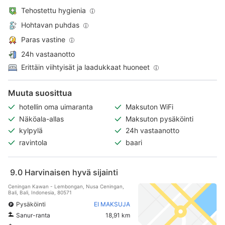
Tehostettu hygienia
Hohtavan puhdas
Paras vastine
24h vastaanotto
Erittäin viihtyisät ja laadukkaat huoneet
Muuta suosittua
hotellin oma uimaranta
Maksuton WiFi
Näköala-allas
Maksuton pysäköinti
kylpylä
24h vastaanotto
ravintola
baari
9.0
Harvinaisen hyvä sijainti
Ceningan Kawan - Lembongan, Nusa Ceningan,
Bali, Bali, Indonesia, 80571
Pysäköinti
EI MAKSUJA
Sanur-ranta
18,91 km