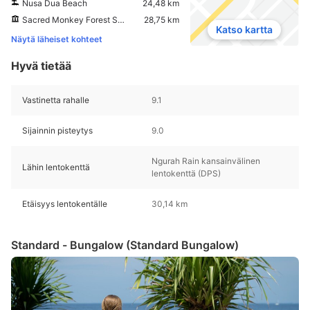
Nusa Dua Beach
24,48 km
Sacred Monkey Forest Sanctuary
28,75 km
Katso kartta
Näytä läheiset kohteet
Hyvä tietää
Vastinetta rahalle
9.1
Sijainnin pisteytys
9.0
Ngurah Rain kansainvälinen
Lähin lentokenttä
lentokenttä (DPS)
Etäisyys lentokentälle
30,14 km
Standard - Bungalow (Standard Bungalow)