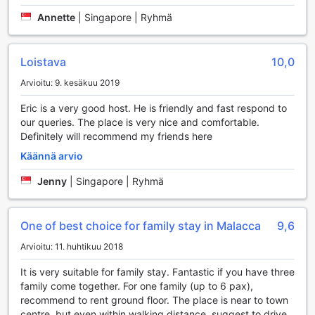
Annette
|
Singapore | Ryhmä
Loistava
10,0
Arvioitu: 9. kesäkuu 2019
Eric is a very good host. He is friendly and fast respond to
our queries. The place is very nice and comfortable.
Definitely will recommend my friends here
Käännä arvio
Jenny
|
Singapore | Ryhmä
One of best choice for family stay in Malacca
9,6
Arvioitu: 11. huhtikuu 2018
It is very suitable for family stay. Fantastic if you have three
family come together. For one family (up to 6 pax),
recommend to rent ground floor. The place is near to town
centre, but even within walking distance, suggest to drive