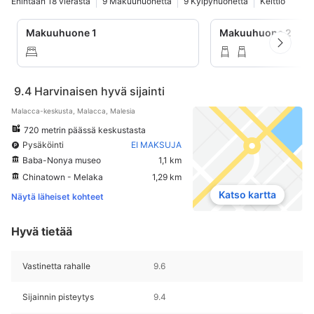
Enintään 18 vierasta
9 Makuuhuonetta
9 Kylpyhuonetta
Keittiö
Makuuhuone 1
Makuuhuone 2
9.4
Harvinaisen hyvä sijainti
Malacca-keskusta, Malacca, Malesia
720 metrin päässä keskustasta
Pysäköinti
EI MAKSUJA
Baba-Nonya museo
1,1 km
Chinatown - Melaka
1,29 km
Katso kartta
Näytä läheiset kohteet
Hyvä tietää
Vastinetta rahalle
9.6
Sijainnin pisteytys
9.4