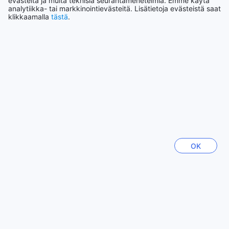
evästeitä ja muita teknisiä seurantamenetelmiä. Emme käytä
analytiikka- tai markkinointievästeitä. Lisätietoja evästeistä saat
Sydney
klikkaamalla
tästä
.
Australia
Pattaya
Thaimaa
Chiang Mai
Thaimaa
Nagoya
Japani
OK
Taichung
Taiwan
Näytä lisää
Katso kaikki