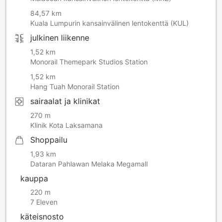
84,57 km
Kuala Lumpurin kansainvälinen lentokenttä (KUL)
julkinen liikenne
1,52 km
Monorail Themepark Studios Station
1,52 km
Hang Tuah Monorail Station
sairaalat ja klinikat
270 m
Klinik Kota Laksamana
Shoppailu
1,93 km
Dataran Pahlawan Melaka Megamall
kauppa
220 m
7 Eleven
käteisnosto