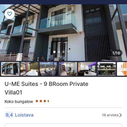
1/16
Tähtiluokitus 3.5 tähteä
U-ME Suites - 9 BRoom Private
Villa01
Koko bungalow
9,4
Loistava
16 arviota