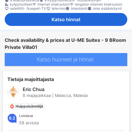
9 Makuuhuonetta
9 Kylpyhuonetta
hiustenkuivain
kylpytuotteet
internet (maksuton)
langaton internet (maksuton)
satelliitti- /kaapeli-TV
televisio
ilmastointi
oma sisäänkäynti
Katso hinnat
Check availability & prices at U-ME Suites - 9 BRoom
Private Villa01
Katso huoneet ja hinnat
Tietoja majoittajasta
Eric Chua
8 majapaikkaa | Malacca, Malesia
Huippuisännöijä
Loistava
9.2
58 arviota