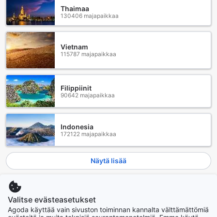
Thaimaa
130406 majapaikkaa
Vietnam
115787 majapaikkaa
Filippiinit
90642 majapaikkaa
Indonesia
172122 majapaikkaa
Näytä lisää
Katso kaikki
Valitse evästeasetukset
Nousevat kaupungit
Agoda käyttää vain sivuston toiminnan kannalta välttämättömiä