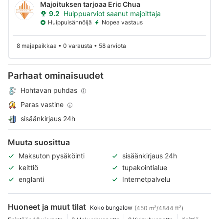
Majoituksen tarjoaa Eric Chua
9.2
Huippuarviot saanut majoittaja
Huippuisännöijä
Nopea vastaus
8 majapaikkaa • 0 varausta • 58 arviota
Parhaat ominaisuudet
Hohtavan puhdas
Paras vastine
sisäänkirjaus 24h
Muuta suosittua
Maksuton pysäköinti
sisäänkirjaus 24h
keittiö
tupakointialue
englanti
Internetpalvelu
Huoneet ja muut tilat
Koko bungalow
(450 m²/4844 ft²)