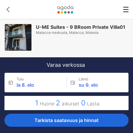
U-ME Suites - 9 BRoom Private Villa01
Malacca-keskusta, Malacca, Malesia
Varaa verkossa
Tulo
Lähtö
la 8. elo
su 9. elo
1
2
0
Huone
aikuiset
Lasta
Tarkista saatavuus ja hinnat