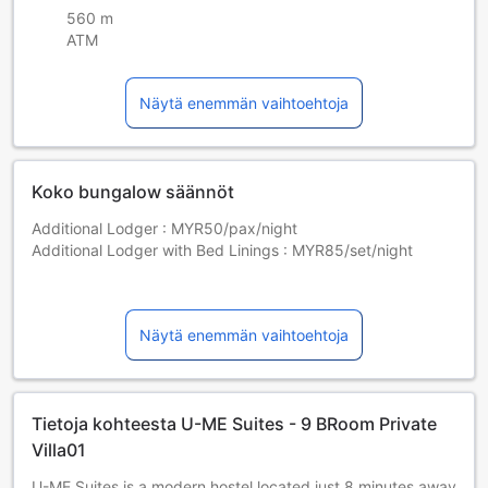
560 m
ATM
Näytä enemmän vaihtoehtoja
Koko bungalow säännöt
Additional Lodger : MYR50/pax/night
Additional Lodger with Bed Linings : MYR85/set/night
- No pets
- No durian/mangosteen
Näytä enemmän vaihtoehtoja
Tietoja kohteesta U-ME Suites - 9 BRoom Private
Villa01
U-ME Suites is a modern hostel located just 8 minutes away