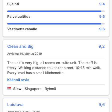
Sijainti
9.4
Palvelualttius
9.6
Vastinetta rahalle
9.6
Clean and Big
9,2
Arvioitu: 14. elokuu 2019
The unit is very big, all rooms en-suite unit. The staff is
frenly. Walking distance to Jonker street. 10-15 min walk.
Every level has a small kitchenette.
Käännä arvio
Siew
|
Singapore | Ryhmä
Loistava
9,6
Arvioitu: 5. elokuu 2019