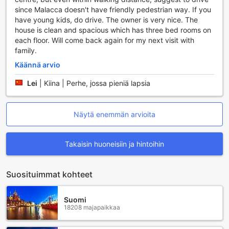
since Malacca doesn't have friendly pedestrian way. If you
have young kids, do drive. The owner is very nice. The
house is clean and spacious which has three bed rooms on
each floor. Will come back again for my next visit with
family.
Käännä arvio
Lei
|
Kiina | Perhe, jossa pieniä lapsia
Näytä enemmän arvioita
Takaisin huoneisiin ja hintoihin
Suosituimmat kohteet
Suomi
18208 majapaikkaa