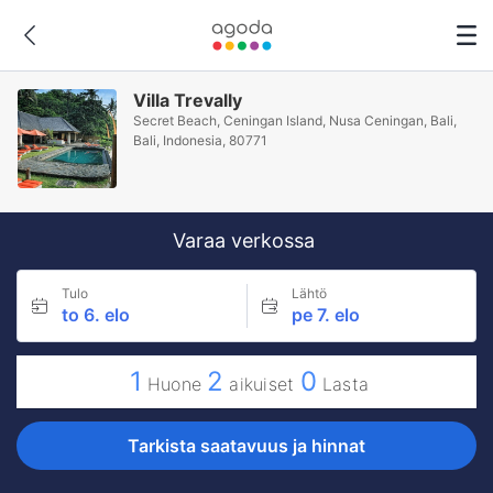
Villa Trevally
Secret Beach, Ceningan Island, Nusa Ceningan, Bali,
Bali, Indonesia, 80771
Varaa verkossa
Tulo
Lähtö
to 6. elo
pe 7. elo
1
2
0
Huone
aikuiset
Lasta
Tarkista saatavuus ja hinnat