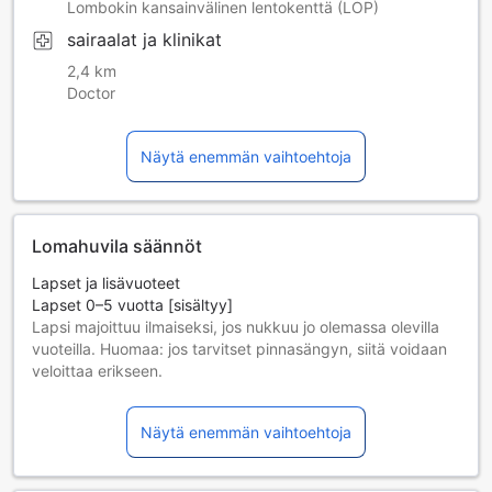
Lombokin kansainvälinen lentokenttä (LOP)
sairaalat ja klinikat
2,4 km
Doctor
Näytä enemmän vaihtoehtoja
Lomahuvila säännöt
Lapset ja lisävuoteet
Lapset 0–5 vuotta [sisältyy]
Lapsi majoittuu ilmaiseksi, jos nukkuu jo olemassa olevilla
vuoteilla. Huomaa: jos tarvitset pinnasängyn, siitä voidaan
veloittaa erikseen.
Lisävuoteiden saatavuus riippuu valitsemastasi huoneesta;
tarkista kunkin huoneen kohdalta huonekoko lisätietoa
Näytä enemmän vaihtoehtoja
saadaksesi.
Kun varaat enemmän kuin 5 huonetta, eri käytännöt ja
ehdot saattavat päteä.