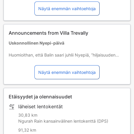
Näytä enemmän vaihtoehtoja
Announcements from Villa Trevally
Uskonnollinen Nyepi-päivä
Huomioithan, että Balin saari juhlii Nyepiä, ”hiljaisuuden
päivää”, joka vuosi alla näkyvinä päivinä. Nyepi on
ehdottoman hiljaisuuden aikaa koko saarella. Ulkoilma-
Näytä enemmän vaihtoehtoja
aktiviteetteja ei sallita, ei edes hotellien sisään- ja
uloskirjautumisia. 23.3.2012 | 12.3.2013 | 31.3.2014 |
21.3.2015 | 9.3.2016 | 28.3.2017
Etäisyydet ja olennaisuudet
läheiset lentokentät
30,83 km
Ngurah Rain kansainvälinen lentokenttä (DPS)
91,32 km