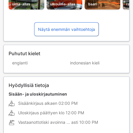
uima-allas
ulkouima-allas
baari
ravi
Näytä enemmän vaihtoehtoja
Puhutut kielet
englanti
indonesian kieli
Hyödyllisiä tietoja
Sisään- ja uloskirjautuminen
Sisäänkirjaus alkaen
02:00 PM
Uloskirjaus päättyen klo
12:00 PM
Vastaanottotiski avoinna ... asti
10:00 PM