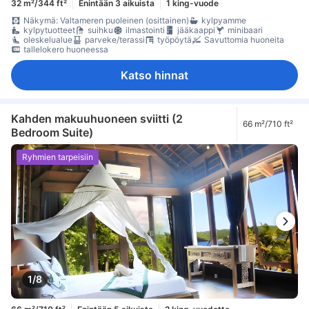
32 m²/344 ft²
Enintään 3 aikuista
1 king-vuode
Näkymä: Valtameren puoleinen (osittainen)
kylpyamme
kylpytuotteet
suihku
ilmastointi
jääkaappi
minibaari
oleskelualue
parveke/terassi
työpöytä
Savuttomia huoneita
tallelokero huoneessa
Katso hinnat
Kahden makuuhuoneen sviitti (2
66 m²/710 ft²
Bedroom Suite)
Ryhmien tarpeisiin
1/8