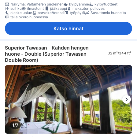
Näkymä: Valtameren puoleinen
kylpyamme
kylpytuotteet
suihku
ilmastointi
jääkaappi
maksuton pullovesi
oleskelualue
parveke/terassi
työpöytä
Savuttomia huoneita
tallelokero huoneessa
Katso hinnat
Superior Tawasan - Kahden hengen
huone - Double (Superior Tawasan
32 m²/344 ft²
Double Room)
1/7