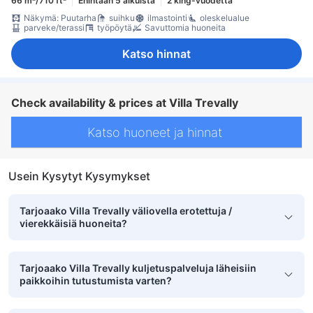
66 m²/710 ft²
Enintään 5 aikuista
2 king-vuodetta
Näkymä: Puutarha
suihku
ilmastointi
oleskelualue
parveke/terassi
työpöytä
Savuttomia huoneita
Katso hinnat
Check availability & prices at Villa Trevally
Katso huoneet ja hinnat
Usein Kysytyt Kysymykset
Tarjoaako Villa Trevally väliovella erotettuja /
vierekkäisiä huoneita?
Tarjoaako Villa Trevally kuljetuspalveluja läheisiin
paikkoihin tutustumista varten?