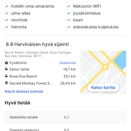
hotellin oma uimaranta
Maksuton WiFi
uima-allas
pysäköintialue
ravintola
baari
hieronta
edestakaisia kuljetuksia
8.8
Harvinaisen hyvä sijainti
Secret Beach, Ceningan Island, Nusa Ceningan,
Bali, Bali, Indonesia, 80771
Pysäköinti
Saatavilla
Sanur-ranta
19,7 km
Nusa Dua Beach
25,1 km
Sacred Monkey Forest Sanctuary
29,44 km
Katso kartta
Näytä läheiset kohteet
Hyvä tietää
Vastinetta rahalle
8.2
Sijainnin pisteytys
8.8