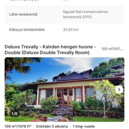
Ngurah Rain kansainvälinen
Lähin lentokenttä
lentokenttä (DPS)
Etäisyys lentokentälle
30,83 km
Deluxe Trevally - Kahden hengen huone -
100 m²/1076
Double (Deluxe Double Trevally Room)
ft²
1/6
100 m²/1076 ft²
Enintään 3 aikuista
1 king-vuode