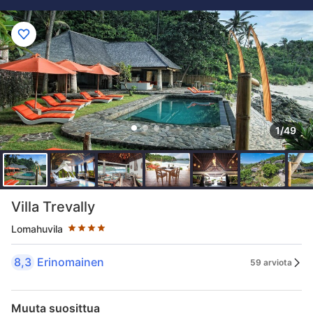
1/49
Tähtiluokitus 4 tähteä
Villa Trevally
Lomahuvila
8,3
Erinomainen
59 arviota
Muuta suosittua