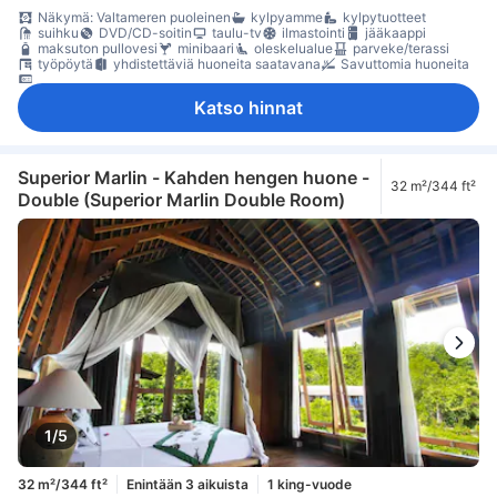
Näkymä: Valtameren puoleinen
kylpyamme
kylpytuotteet
suihku
DVD/CD-soitin
taulu-tv
ilmastointi
jääkaappi
maksuton pullovesi
minibaari
oleskelualue
parveke/terassi
työpöytä
yhdistettäviä huoneita saatavana
Savuttomia huoneita
tallelokero huoneessa
Katso hinnat
Superior Marlin - Kahden hengen huone -
32 m²/344 ft²
Double (Superior Marlin Double Room)
1/5
32 m²/344 ft²
Enintään 3 aikuista
1 king-vuode