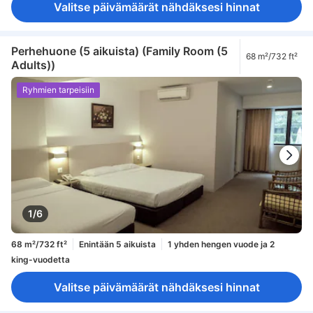
Valitse päivämäärät nähdäksesi hinnat
Perhehuone (5 aikuista) (Family Room (5
68 m²/732 ft²
Adults))
Ryhmien tarpeisiin
1/6
68 m²/732 ft²
Enintään 5 aikuista
1 yhden hengen vuode ja 2
king-vuodetta
Valitse päivämäärät nähdäksesi hinnat