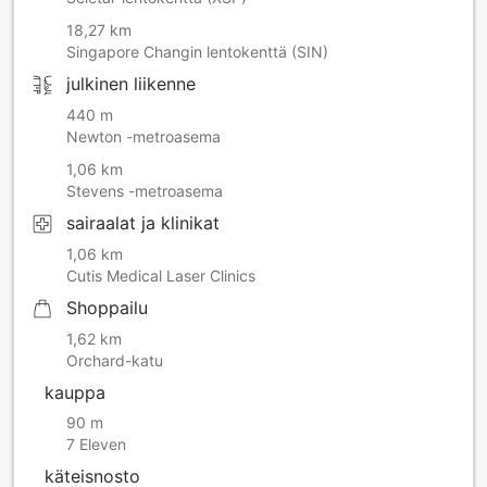
18,27 km
Singapore Changin lentokenttä (SIN)
julkinen liikenne
440 m
Newton -metroasema
1,06 km
Stevens -metroasema
sairaalat ja klinikat
1,06 km
Cutis Medical Laser Clinics
Shoppailu
1,62 km
Orchard-katu
kauppa
90 m
7 Eleven
käteisnosto