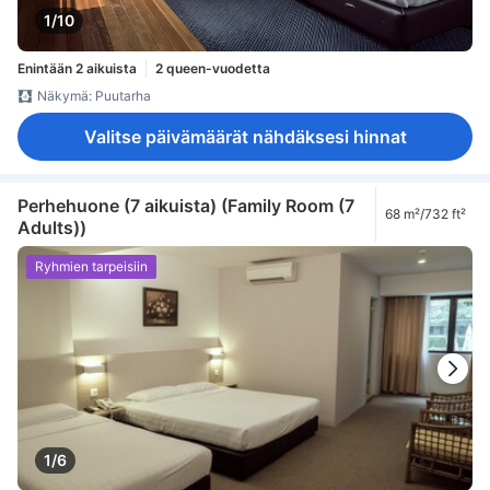
1/10
Enintään 2 aikuista
2 queen-vuodetta
Näkymä: Puutarha
Valitse päivämäärät nähdäksesi hinnat
Perhehuone (7 aikuista) (Family Room (7
68 m²/732 ft²
Adults))
Ryhmien tarpeisiin
1/6