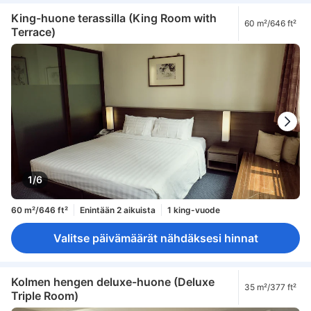
King-huone terassilla (King Room with
60 m²/646 ft²
Terrace)
1/6
60 m²/646 ft²
Enintään 2 aikuista
1 king-vuode
Valitse päivämäärät nähdäksesi hinnat
Kolmen hengen deluxe-huone (Deluxe
35 m²/377 ft²
Triple Room)