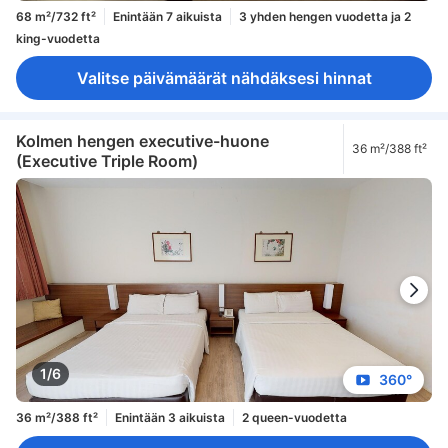
68 m²/732 ft²
Enintään 7 aikuista
3 yhden hengen vuodetta ja 2
king-vuodetta
Valitse päivämäärät nähdäksesi hinnat
Kolmen hengen executive-huone
36 m²/388 ft²
(Executive Triple Room)
1/6
360°
36 m²/388 ft²
Enintään 3 aikuista
2 queen-vuodetta