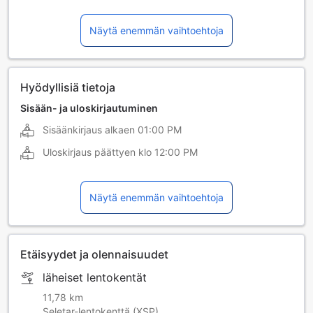
indonesian kieli
kiina (kanton)
Näytä enemmän vaihtoehtoja
kiina (mandariini)
malaiji
Hyödyllisiä tietoja
Sisään- ja uloskirjautuminen
Sisäänkirjaus alkaen
01:00 PM
Uloskirjaus päättyen klo
12:00 PM
Näytä enemmän vaihtoehtoja
Etäisyydet ja olennaisuudet
läheiset lentokentät
11,78 km
Seletar-lentokenttä (XSP)