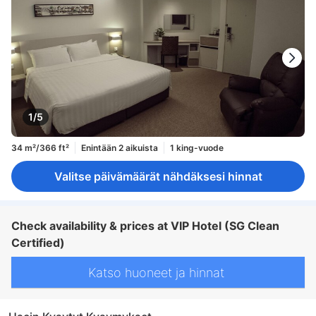
1/5
34 m²/366 ft²
Enintään 2 aikuista
1 king-vuode
Valitse päivämäärät nähdäksesi hinnat
Check availability & prices at VIP Hotel (SG Clean
Certified)
Katso huoneet ja hinnat