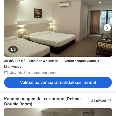
1/5
35 m²/377 ft²
Enintään 3 aikuista
1 yhden hengen vuode ja 1
king-vuode
Näkymä: Uima-altaan puoleinen
Valitse päivämäärät nähdäksesi hinnat
Kahden hengen deluxe-huone (Deluxe
34 m²/366 ft²
Double Room)