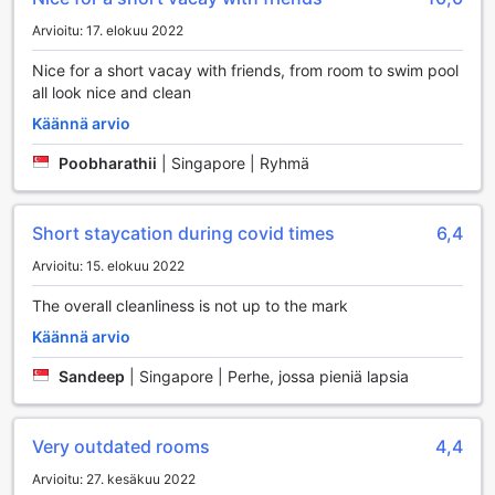
VIP Hotel (SG Clean Certified) tarjoaa vierailleen
Arvioitu: 17. elokuu 2022
erinomaiset urheilutilat, jotka tekevät oleskelusta entistä
nautinnollisempaa. Hotellin sisäuima-allas on täydellinen
Nice for a short vacay with friends, from room to swim pool
paikka rentoutua ja nauttia uimisesta säällä kuin säällä.
all look nice and clean
Uima-altaan rauhallinen ympäristö houkuttelee niin aikuisia
Käännä arvio
kuin lapsiakin, ja sen lämmin vesi tarjoaa mukavaa
virkistystä kuumina päivinä.
Poobharathii
|
Singapore | Ryhmä
Ulko-uima-allas on toinen hotellin helmi, joka kutsuu vieraita
nauttimaan auringosta ja virkistävistä uintisessioista. Altaan
ympärillä on tilaa rentoutua ja nauttia kauniista maisemista,
Short staycation during covid times
6,4
ja poolside-baari tarjoaa virkistäviä juomia ja välipaloja,
jotka täydentävät uimakokemusta. Olitpa sitten aamu-
Arvioitu: 15. elokuu 2022
uinnilla tai iltapäiväauringossa, VIP Hotelin urheilutilat
The overall cleanliness is not up to the mark
tarjoavat täydellisen ympäristön aktiiviseen lomaan ja
rentoutumiseen.
Käännä arvio
VIP Hotelin Mukavuuspalvelut
Sandeep
|
Singapore | Perhe, jossa pieniä lapsia
VIP Hotel (SG Clean Certified) tarjoaa asiakkailleen
erinomaisia mukavuuspalveluja, jotka tekevät vierailusta
Very outdated rooms
4,4
vaivattoman ja miellyttävän. Hotellissa on käytettävissä
Arvioitu: 27. kesäkuu 2022
pesulapalvelut, jotka takaavat, että matkavarusteesi