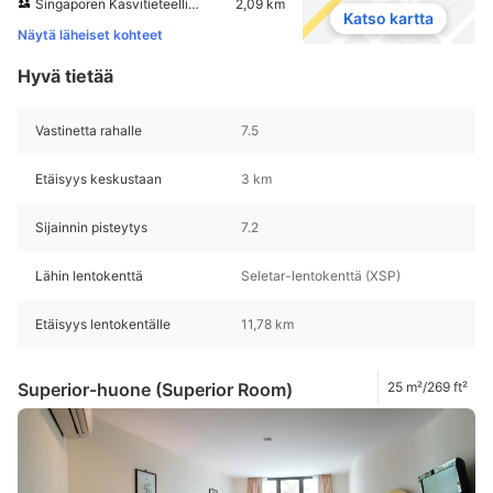
Singaporen Kasvitieteellinen puutarha
2,09 km
Katso kartta
Näytä läheiset kohteet
Hyvä tietää
Vastinetta rahalle
7.5
Etäisyys keskustaan
3 km
Sijainnin pisteytys
7.2
Lähin lentokenttä
Seletar-lentokenttä (XSP)
Etäisyys lentokentälle
11,78 km
Superior-huone (Superior Room)
25 m²/269 ft²