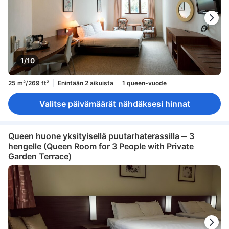
1/10
25 m²/269 ft²
Enintään 2 aikuista
1 queen-vuode
Valitse päivämäärät nähdäksesi hinnat
Queen huone yksityisellä puutarhaterassilla ‒ 3
hengelle (Queen Room for 3 People with Private
Garden Terrace)