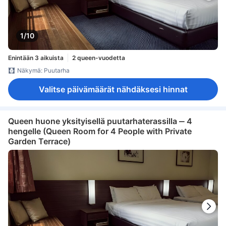
1/10
Enintään 3 aikuista
2 queen-vuodetta
Näkymä: Puutarha
Valitse päivämäärät nähdäksesi hinnat
Queen huone yksityisellä puutarhaterassilla ‒ 4
hengelle (Queen Room for 4 People with Private
Garden Terrace)