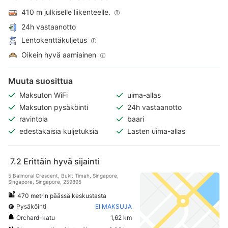
410 m julkiselle liikenteelle.
24h vastaanotto
Lentokenttäkuljetus
Oikein hyvä aamiainen
Muuta suosittua
Maksuton WiFi
uima-allas
Maksuton pysäköinti
24h vastaanotto
ravintola
baari
edestakaisia kuljetuksia
Lasten uima-allas
7.2
Erittäin hyvä sijainti
5 Balmoral Crescent, Bukit Timah, Singapore,
Singapore, Singapore, 259895
470 metrin päässä keskustasta
Pysäköinti
EI MAKSUJA
Orchard-katu
1,62 km