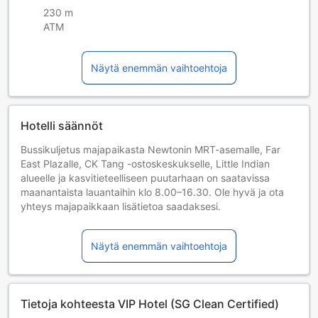
230 m
ATM
Näytä enemmän vaihtoehtoja
Hotelli säännöt
Bussikuljetus majapaikasta Newtonin MRT-asemalle, Far
East Plazalle, CK Tang -ostoskeskukselle, Little Indian
alueelle ja kasvitieteelliseen puutarhaan on saatavissa
maanantaista lauantaihin klo 8.00–16.30. Ole hyvä ja ota
yhteys majapaikkaan lisätietoa saadaksesi.
Please be advised that based on the current STB Travel
Advisory Guidelines, this property will not be able to accept
Näytä enemmän vaihtoehtoja
reservations through Vaccinated Travel Lane (VTL),
Reciprocal Green Lane (RGL), Air Travel Pass (ATP), or
Stay-Home Notice (SHN) until further notice.
Lapset ja lisävuoteet
Tietoja kohteesta VIP Hotel (SG Clean Certified)
Sylilapset 0–1 vuotta [sisältyy]