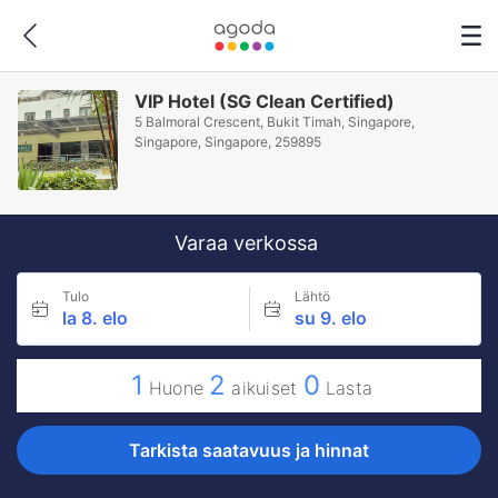
VIP Hotel (SG Clean Certified)
5 Balmoral Crescent, Bukit Timah, Singapore,
Singapore, Singapore, 259895
Varaa verkossa
Tulo
Lähtö
la 8. elo
su 9. elo
1
2
0
Huone
aikuiset
Lasta
Tarkista saatavuus ja hinnat