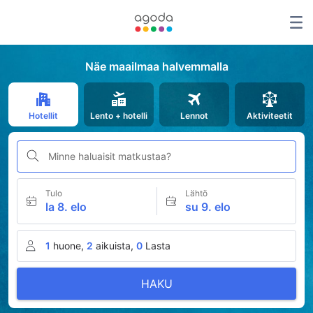
Näe maailmaa halvemmalla
Hotellit
Lento + hotelli
Lennot
Aktiviteetit
Minne haluaisit matkustaa?
Tulo
Lähtö
la 8. elo
su 9. elo
1
huone,
2
aikuista,
0
Lasta
HAKU