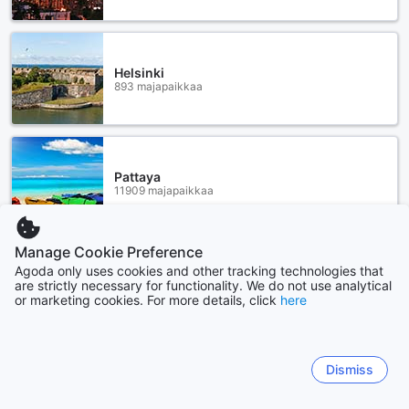
Helsinki
893 majapaikkaa
Pattaya
11909 majapaikkaa
Manage Cookie Preference
Näytä lisää
Agoda only uses cookies and other tracking technologies that
are strictly necessary for functionality. We do not use analytical
or marketing cookies. For more details, click
here
Katso kaikki
Sitemap
Dismiss