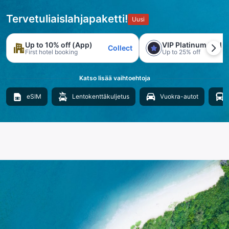
Tervetuliaislahjapaketti!
Uusi
Up to 10% off (App)
VIP Platinum trial
Collect
First hotel booking
Up to 25% off
Katso lisää vaihtoehtoja
eSIM
Lentokenttäkuljetus
Vuokra-autot