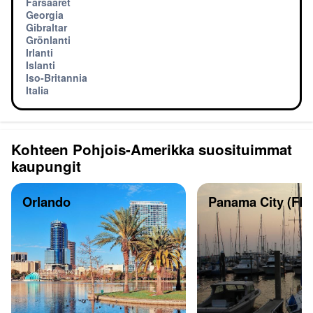
Färsaaret
Georgia
Gibraltar
Grönlanti
Irlanti
Islanti
Iso-Britannia
Italia
Kohteen Pohjois-Amerikka suosituimmat
kaupungit
Orlando
Panama City (FL)