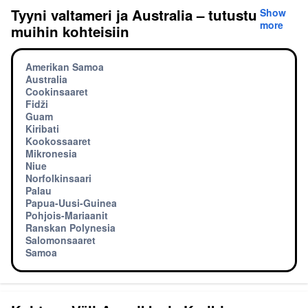
Tyyni valtameri ja Australia – tutustu
Show
more
muihin kohteisiin
Amerikan Samoa
Australia
Cookinsaaret
Fidži
Guam
Kiribati
Kookossaaret
Mikronesia
Niue
Norfolkinsaari
Palau
Papua-Uusi-Guinea
Pohjois-Mariaanit
Ranskan Polynesia
Salomonsaaret
Samoa