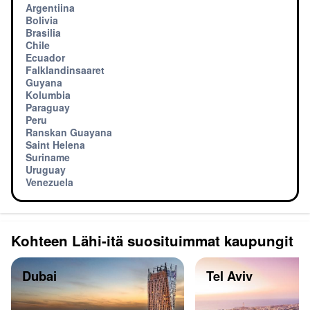
Argentiina
Bolivia
Brasilia
Chile
Ecuador
Falklandinsaaret
Guyana
Kolumbia
Paraguay
Peru
Ranskan Guayana
Saint Helena
Suriname
Uruguay
Venezuela
Kohteen Lähi-itä suosituimmat kaupungit
Dubai
Tel Aviv