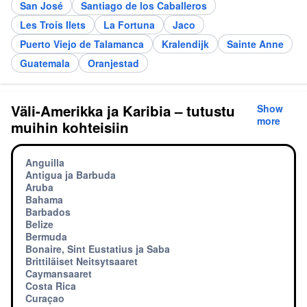
San José
Santiago de los Caballeros
Les Trois Ilets
La Fortuna
Jaco
Puerto Viejo de Talamanca
Kralendijk
Sainte Anne
Guatemala
Oranjestad
Väli-Amerikka ja Karibia – tutustu
Show
more
muihin kohteisiin
Anguilla
Antigua ja Barbuda
Aruba
Bahama
Barbados
Belize
Bermuda
Bonaire, Sint Eustatius ja Saba
Brittiläiset Neitsytsaaret
Caymansaaret
Costa Rica
Curaçao