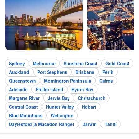
Sydney
Melbourne
Sunshine Coast
Gold Coast
Auckland
Port Stephens
Brisbane
Perth
Queenstown
Mornington Peninsula
Cairns
Adelaide
Phillip Island
Byron Bay
Margaret River
Jervis Bay
Christchurch
Central Coast
Hunter Valley
Hobart
Blue Mountains
Wellington
Daylesford ja Macedon Ranget
Darwin
Tahiti