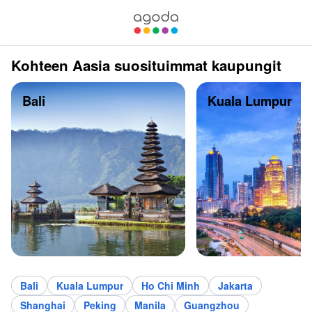
Kohteen Aasia suosituimmat kaupungit
Bali
Kuala Lumpur
Bali
Kuala Lumpur
Ho Chi Minh
Jakarta
Shanghai
Peking
Manila
Guangzhou