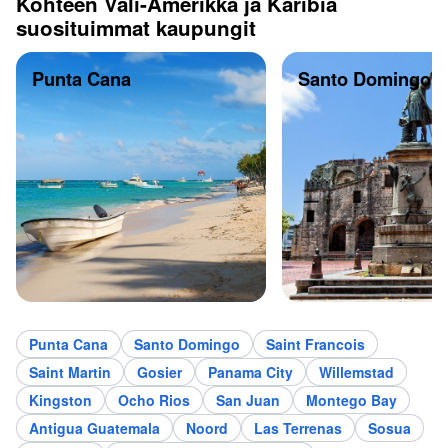
Kohteen Väli-Amerikka ja Karibia
suosituimmat kaupungit
Punta Cana
Santo Domingo
Punta Cana
Santo Domingo
Saint Francois
Saint Martin
Gosier
Panama City
Willemstad
Kingston
Ocho Rios
San Juan
Montego Bay
Antigua Guatemala
Noord
Las Terrenas
Sosua