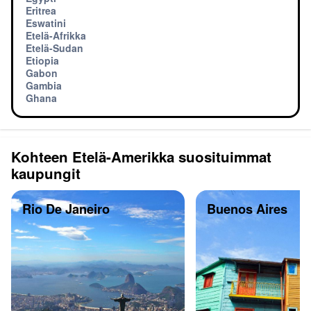
Eritrea
Eswatini
Etelä-Afrikka
Etelä-Sudan
Etiopia
Gabon
Gambia
Ghana
Kohteen Etelä-Amerikka suosituimmat
kaupungit
Rio De Janeiro
Buenos Aires