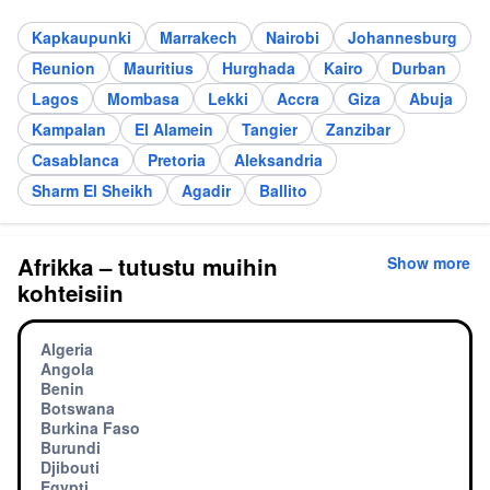
Kapkaupunki
Marrakech
Nairobi
Johannesburg
Reunion
Mauritius
Hurghada
Kairo
Durban
Lagos
Mombasa
Lekki
Accra
Giza
Abuja
Kampalan
El Alamein
Tangier
Zanzibar
Casablanca
Pretoria
Aleksandria
Sharm El Sheikh
Agadir
Ballito
Afrikka – tutustu muihin
Show more
kohteisiin
Algeria
Angola
Benin
Botswana
Burkina Faso
Burundi
Djibouti
Egypti