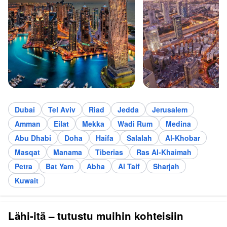
Dubai
Tel Aviv
Riad
Jedda
Jerusalem
Amman
Eilat
Mekka
Wadi Rum
Medina
Abu Dhabi
Doha
Haifa
Salalah
Al-Khobar
Masqat
Manama
Tiberias
Ras Al-Khaimah
Petra
Bat Yam
Abha
Al Taif
Sharjah
Kuwait
Lähi-itä – tutustu muihin kohteisiin