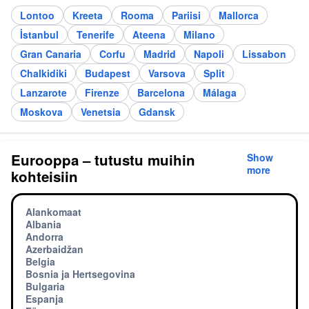
Lontoo
Kreeta
Rooma
Pariisi
Mallorca
İstanbul
Tenerife
Ateena
Milano
Gran Canaria
Corfu
Madrid
Napoli
Lissabon
Chalkidiki
Budapest
Varsova
Split
Lanzarote
Firenze
Barcelona
Málaga
Moskova
Venetsia
Gdansk
Eurooppa – tutustu muihin
Show
more
kohteisiin
Alankomaat
Albania
Andorra
Azerbaidžan
Belgia
Bosnia ja Hertsegovina
Bulgaria
Espanja