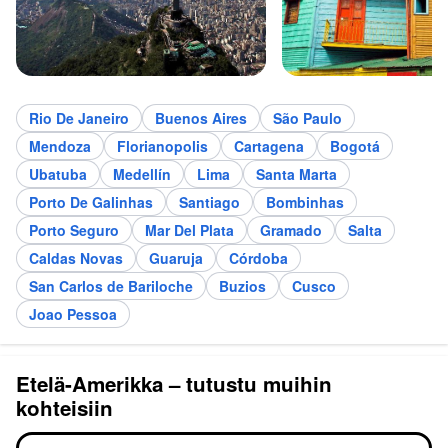
Rio De Janeiro
Buenos Aires
São Paulo
Mendoza
Florianopolis
Cartagena
Bogotá
Ubatuba
Medellín
Lima
Santa Marta
Porto De Galinhas
Santiago
Bombinhas
Porto Seguro
Mar Del Plata
Gramado
Salta
Caldas Novas
Guaruja
Córdoba
San Carlos de Bariloche
Buzios
Cusco
Joao Pessoa
Etelä-Amerikka – tutustu muihin
kohteisiin