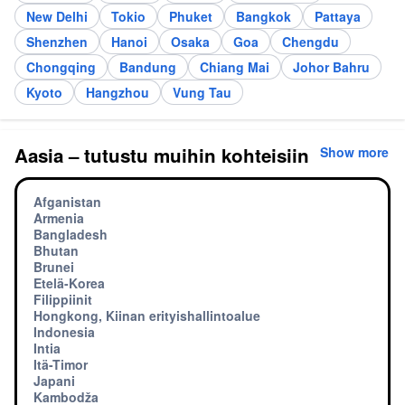
New Delhi
Tokio
Phuket
Bangkok
Pattaya
Shenzhen
Hanoi
Osaka
Goa
Chengdu
Chongqing
Bandung
Chiang Mai
Johor Bahru
Kyoto
Hangzhou
Vung Tau
Aasia – tutustu muihin kohteisiin
Show more
Afganistan
Armenia
Bangladesh
Bhutan
Brunei
Etelä-Korea
Filippiinit
Hongkong, Kiinan erityishallintoalue
Indonesia
Intia
Itä-Timor
Japani
Kambodža