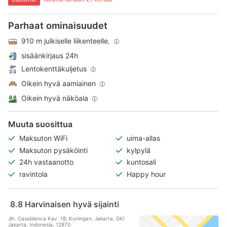
Parhaat ominaisuudet
910 m julkiselle liikenteelle.
sisäänkirjaus 24h
Lentokenttäkuljetus
Oikein hyvä aamiainen
Oikein hyvä näköala
Muuta suosittua
Maksuton WiFi
uima-allas
Maksuton pysäköinti
kylpylä
24h vastaanotto
kuntosali
ravintola
Happy hour
8.8
Harvinaisen hyvä sijainti
Jln. Casablanca Kav. 18, Kuningan, Jakarta, DKI
Jakarta, Indonesia, 12870