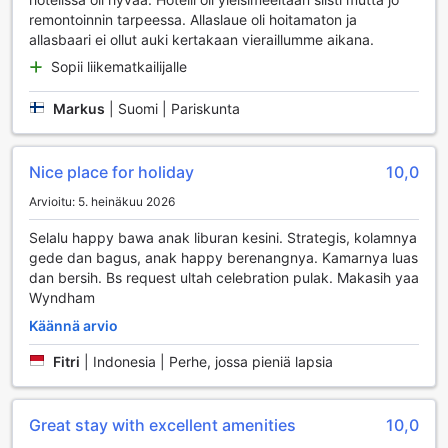
mielekästä tekemistä, joka auttaa sinua saavuttamaan
remontoinnin tarpeessa. Allaslaue oli hoitamaton ja
tavoitteesi. Vieraana voit nauttia ilmaisesta pääsystä
allasbaari ei ollut auki kertakaan vieraillumme aikana.
fitness-keskukseen, mikä tekee treenaamisesta helppoa ja
Sopii liikematkailijalle
vaivatonta.
Ulkoilma-allasta ympäröivä kaunis trooppinen maisema luo
täydellisen ympäristön rentoutumiseen ja virkistymiseen.
Markus
|
Suomi | Pariskunta
Allasalue on suunniteltu tarjoamaan rauhoittava
pakopaikka, jossa voit nauttia auringosta ja virkistävistä
uinneista. Voit myös rentoutua allasbaarissa, jossa
Nice place for holiday
10,0
tarjoillaan virkistäviä juomia ja kevyitä välipaloja. Wyndham
Arvioitu: 5. heinäkuu 2026
Casablanca Jakarta yhdistää urheilun ja rentoutumisen,
tarjoten vierailleen mahdollisuuden ylläpitää aktiivista
Selalu happy bawa anak liburan kesini. Strategis, kolamnya
elämäntapaa myös lomamatkalla.
gede dan bagus, anak happy berenangnya. Kamarnya luas
dan bersih. Bs request ultah celebration pulak. Makasih yaa
Wyndham Casablanca Jakarta: Kätevä Palveluvalikoima
Wyndham
Käännä arvio
Wyndham Casablanca Jakarta tarjoaa vierailleen laajan
valikoiman käteviä palveluja, jotka tekevät oleskelusta
Fitri
|
Indonesia | Perhe, jossa pieniä lapsia
entistä miellyttävämpää. Hotellissa on 24 tunnin
huonepalvelu, joka takaa, että voit nauttia herkullisista
aterioista omassa rauhassasi milloin tahansa. Lisäksi
Great stay with excellent amenities
10,0
saatavilla on pesulapalvelu, kuivauspalvelu ja päivittäinen