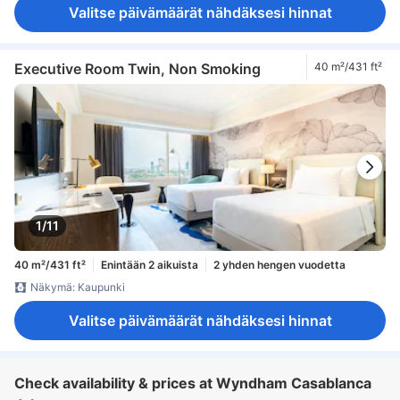
Valitse päivämäärät nähdäksesi hinnat
Executive Room Twin, Non Smoking
40 m²/431 ft²
1/11
40 m²/431 ft²
Enintään 2 aikuista
2 yhden hengen vuodetta
Näkymä: Kaupunki
Valitse päivämäärät nähdäksesi hinnat
Check availability & prices at Wyndham Casablanca