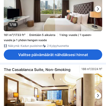
1/18
161 m²/1733 ft²
Enintään 5 aikuista
1 king-vuode / 1 queen-
vuode ja 1 yhden hengen vuode
Näkymä: Kadun puoleinen
2 Kylpyhuonetta
Valitse päivämäärät nähdäksesi hinnat
The Casablanca Suite, Non-Smoking
188 m²/2024 ft²