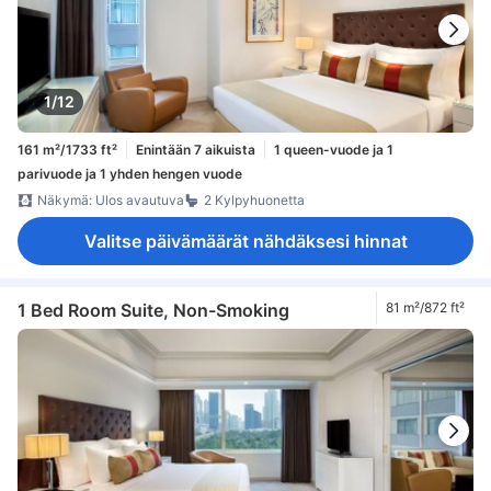
1/12
161 m²/1733 ft²
Enintään 7 aikuista
1 queen-vuode ja 1
parivuode ja 1 yhden hengen vuode
Näkymä: Ulos avautuva
2 Kylpyhuonetta
Valitse päivämäärät nähdäksesi hinnat
1 Bed Room Suite, Non-Smoking
81 m²/872 ft²