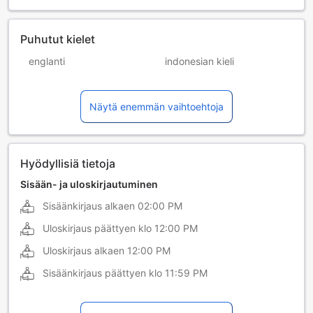
Puhutut kielet
englanti
indonesian kieli
italia
japani
Näytä enemmän vaihtoehtoja
malaiji
ranska
Hyödyllisiä tietoja
Sisään- ja uloskirjautuminen
Sisäänkirjaus alkaen
02:00 PM
Uloskirjaus päättyen klo
12:00 PM
Uloskirjaus alkaen
12:00 PM
Sisäänkirjaus päättyen klo
11:59 PM