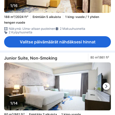
1/16
188 m²/2024 ft²
Enintään 5 aikuista
1 king-vuode / 1 yhden
hengen vuode
Näkymä: Uima-altaan puoleinen
2 Makuuhuonetta
2 Kylpyhuonetta
Valitse päivämäärät nähdäksesi hinnat
Junior Suite, Non-Smoking
80 m²/861 ft²
1/14
80 m²/861 ft²
Enintään 2 aikuista
1 king-vuode