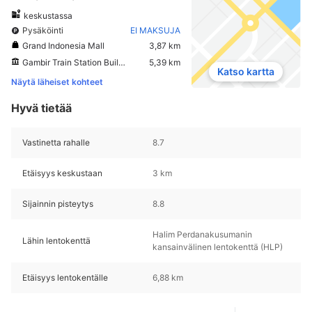
keskustassa
Pysäköinti
EI MAKSUJA
Grand Indonesia Mall
3,87 km
Gambir Train Station Building
5,39 km
Katso kartta
Näytä läheiset kohteet
Hyvä tietää
Vastinetta rahalle
8.7
Etäisyys keskustaan
3 km
Sijainnin pisteytys
8.8
Halim Perdanakusumanin
Lähin lentokenttä
kansainvälinen lentokenttä (HLP)
Etäisyys lentokentälle
6,88 km