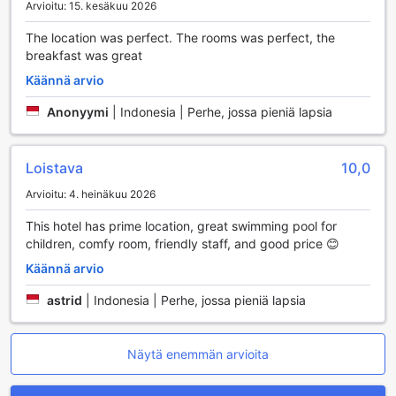
siivous, jotka huolehtivat siitä, että huoneesi pysyy siistinä
Arvioitu: 15. kesäkuu 2026
ja mukavana. Hotellin palvelut, kuten turvalliset tallelokerot
ja matkatavaroiden säilytys, tekevät matkustamisesta
The location was perfect. The rooms was perfect, the
vaivattomampaa ja turvallisempaa.
breakfast was great
Hotelli tarjoaa myös erinomaisia lisäpalveluja, kuten
Käännä arvio
concierge-palvelun, joka auttaa sinua järjestämään
aktiviteetteja ja antamaan paikallisia vinkkejä. Ilmainen Wi-
Anonyymi
|
Indonesia | Perhe, jossa pieniä lapsia
Fi kaikissa huoneissa ja julkisissa tiloissa pitää sinut
yhteydessä, ja erillinen tupakointialue takaa, että kaikki
vieraat voivat nauttia omasta rauhastaan. Lisäksi executive
Loistava
10,0
lounge -käyttöoikeus tarjoaa ylimääräistä mukavuutta ja
rauhoittumisen mahdollisuuksia liikematkustajille. Nopea
Arvioitu: 4. heinäkuu 2026
sisään- ja uloskirjautuminen tekee saapumisesta ja
This hotel has prime location, great swimming pool for
lähtemisestä vaivatonta, jotta voit keskittyä nauttimaan
children, comfy room, friendly staff, and good price 😊
oleskelustasi Wyndham Casablanca Jakartassa.
Käännä arvio
Wyndham Casablanca Jakartain
astrid
|
Indonesia | Perhe, jossa pieniä lapsia
Liikennöintimahdollisuudet
Wyndham Casablanca Jakarta tarjoaa erinomaiset
liikennöintimahdollisuudet, jotka tekevät matkustamisesta
Näytä enemmän arvioita
vaivatonta ja miellyttävää. Hotelli tarjoaa kätevän
lentokenttäkuljetuspalvelun, joka takaa sujuvan siirtymisen