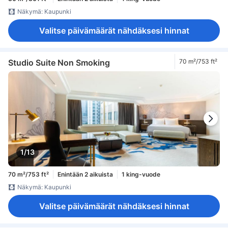
Näkymä: Kaupunki
Valitse päivämäärät nähdäksesi hinnat
Studio Suite Non Smoking
70 m²/753 ft²
1/13
70 m²/753 ft²
Enintään 2 aikuista
1 king-vuode
Näkymä: Kaupunki
Valitse päivämäärät nähdäksesi hinnat