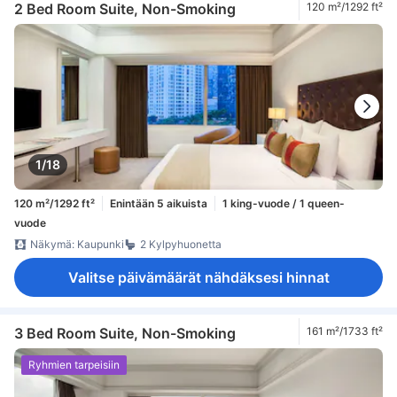
2 Bed Room Suite, Non-Smoking
120 m²/1292 ft²
1/18
120 m²/1292 ft²
Enintään 5 aikuista
1 king-vuode / 1 queen-
vuode
Näkymä: Kaupunki
2 Kylpyhuonetta
Valitse päivämäärät nähdäksesi hinnat
3 Bed Room Suite, Non-Smoking
161 m²/1733 ft²
Ryhmien tarpeisiin