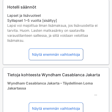
Hotelli säännöt
Lapset ja lisävuoteet
Sylilapset 1–5 vuotta [sisältyy]
Lapsi voi majoittua ilman lisämaksua, jos lisävuodetta ei
tarvita. Huom. Lasten matkasänky on saatavilla
varaustilanteen salliessa, ja siitä voidaan veloittaa
lisämaksu.
Lapset 6–6 vuotta [sisältyy]
Lapsi majoittuu ilmaiseksi, jos nukkuu jo olemassa olevilla
Näytä enemmän vaihtoehtoja
vuoteilla. Huomaa: jos tarvitset pinnasängyn, siitä voidaan
veloittaa erikseen.
Yli 7-vuotiaat vieraat katsotaan aikuisiksi.
Lisävuoteiden saatavuus riippuu valitsemastasi huoneesta;
Tietoja kohteesta Wyndham Casablanca Jakarta
tarkista kunkin huoneen kohdalta huonekoko lisätietoa
saadaksesi.
Wyndham Casablanca Jakarta – Täydellinen Loma
Kun varaat enemmän kuin 5 huonetta, eri käytännöt ja
Jakartassa
ehdot saattavat päteä.
Majoittujan minimi-ikä: 1 vuotta
Wyndham Casablanca Jakarta on 4.5 tähden hotelli, joka
sijaitsee vain 3 kilometrin päässä kaupungin keskustasta,
tarjoten kätevän pääsyn Jakartan vilkkaaseen elämään.
Näytä enemmän vaihtoehtoja