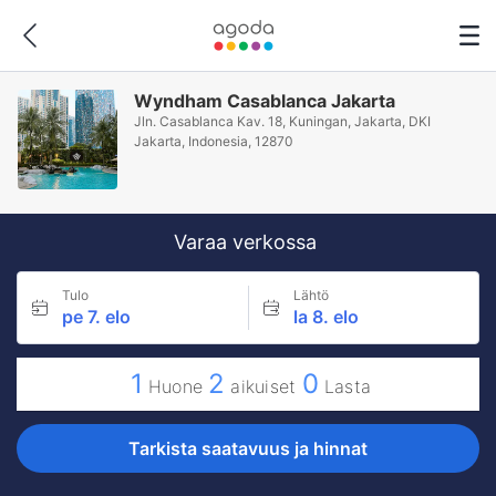
Wyndham Casablanca Jakarta
Jln. Casablanca Kav. 18, Kuningan, Jakarta, DKI
Jakarta, Indonesia, 12870
Varaa verkossa
Tulo
Lähtö
pe 7. elo
la 8. elo
1
2
0
Huone
aikuiset
Lasta
Tarkista saatavuus ja hinnat