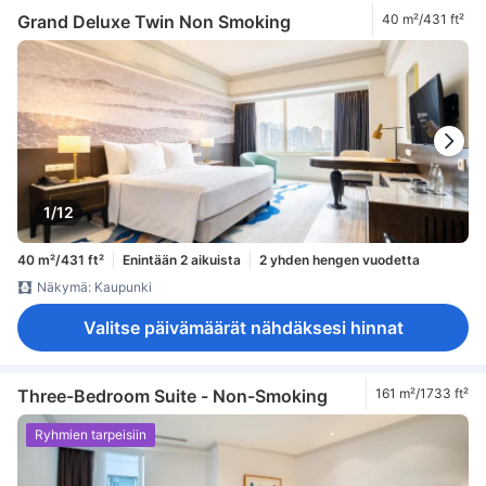
Grand Deluxe Twin Non Smoking
40 m²/431 ft²
1/12
40 m²/431 ft²
Enintään 2 aikuista
2 yhden hengen vuodetta
Näkymä: Kaupunki
Valitse päivämäärät nähdäksesi hinnat
Three-Bedroom Suite - Non-Smoking
161 m²/1733 ft²
Ryhmien tarpeisiin