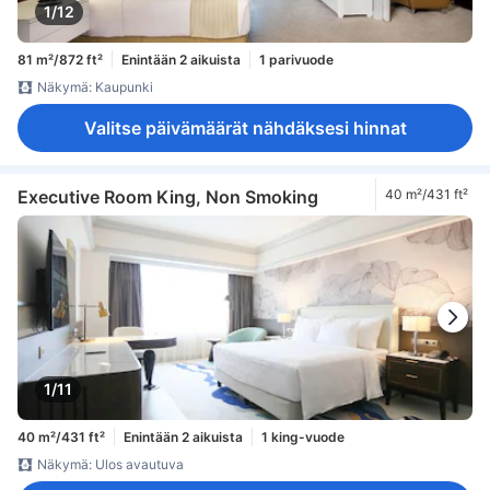
1/12
81 m²/872 ft²
Enintään 2 aikuista
1 parivuode
Näkymä: Kaupunki
Valitse päivämäärät nähdäksesi hinnat
Executive Room King, Non Smoking
40 m²/431 ft²
1/11
40 m²/431 ft²
Enintään 2 aikuista
1 king-vuode
Näkymä: Ulos avautuva