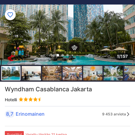
1/157
Wyndham Casablanca Jakarta
Hotelli
8,7
Erinomainen
9 453 arviota
Suosittu!
Varattu tänään 21 kertaa