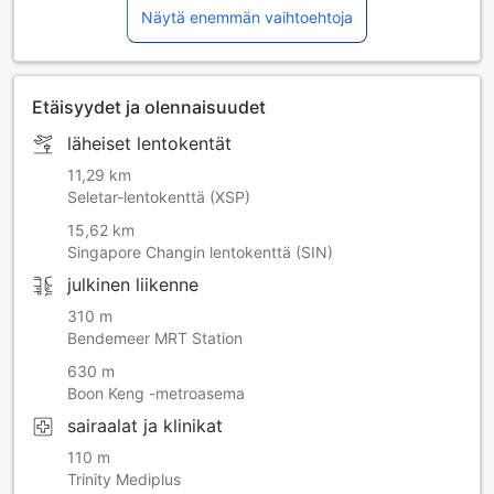
Näytä enemmän vaihtoehtoja
Etäisyydet ja olennaisuudet
läheiset lentokentät
11,29 km
Seletar-lentokenttä (XSP)
15,62 km
Singapore Changin lentokenttä (SIN)
julkinen liikenne
310 m
Bendemeer MRT Station
630 m
Boon Keng -metroasema
sairaalat ja klinikat
110 m
Trinity Mediplus