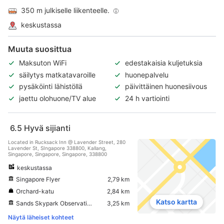
350 m julkiselle liikenteelle.
keskustassa
Muuta suosittua
Maksuton WiFi
edestakaisia kuljetuksia
säilytys matkatavaroille
huonepalvelu
pysäköinti lähistöllä
päivittäinen huonesiivous
jaettu olohuone/TV alue
24 h vartiointi
6.5
Hyvä sijianti
Located in Rucksack Inn @ Lavender Street, 280
Lavender St, SIngapore 338800, Kallang,
Singapore, Singapore, Singapore, 338800
keskustassa
Singapore Flyer
2,79 km
Orchard-katu
2,84 km
Katso kartta
Sands Skypark Observation Deck
3,25 km
Näytä läheiset kohteet