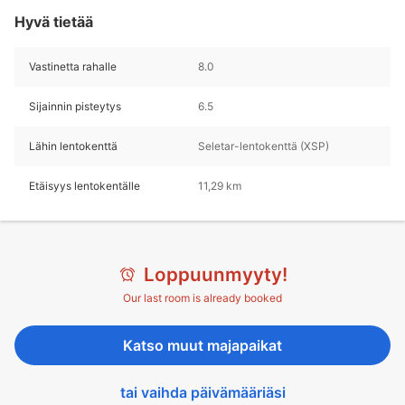
Hyvä tietää
Vastinetta rahalle
8.0
Sijainnin pisteytys
6.5
Lähin lentokenttä
Seletar-lentokenttä (XSP)
Etäisyys lentokentälle
11,29 km
Loppuunmyyty!
Our last room is already booked
Katso muut majapaikat
tai vaihda päivämääriäsi