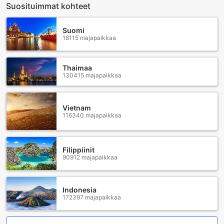
Suosituimmat kohteet
rentoutumismahdollisuuksia, ZEN Hostel Lavender Streetin
viihdepalvelut takaavat, että jokainen vieras löytää
mielekästä tekemistä. Tervetuloa nauttimaan
Suomi
18115 majapaikkaa
unohtumattomasta oleskelusta ja luomaan ikimuistoisia
hetkiä!
Thaimaa
ZEN Hostel Lavender Streetin Kätevät Palvelut
130415 majapaikkaa
ZEN Hostel Lavender Street tarjoaa vierailleen erinomaiset
mukavuudet, jotka tekevät vierailusta miellyttävän ja
Vietnam
vaivattoman. Yksi hotellin merkittävimmistä palveluista on
116340 majapaikkaa
huonepalvelu, joka takaa, että voit nauttia herkullisista
aterioista ja juomista omassa rauhassasi. Tämä on erityisen
kätevää pitkän päivän jälkeen, jolloin haluat vain rentoutua
huoneessasi ilman ylimääräistä vaivannäköä.
Filippiinit
90912 majapaikkaa
Hotellissa on myös ilmainen Wi-Fi kaikissa huoneissa sekä
julkisissa tiloissa, joten voit pysyä yhteydessä ystäviin ja
perheeseen tai suunnitella seuraavia seikkailujasi
Singaporessa vaivatta. Luggage storage -palvelu
Indonesia
172397 majapaikkaa
mahdollistaa matkatavaroidesi turvallisen säilyttämisen
ennen sisäänkirjautumista tai uloskirjautumisen jälkeen,
joten voit nauttia kaupungista ilman painavia laukkuja.