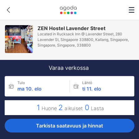
ZEN Hostel Lavender Street
Located in Rucksack Inn @ Lavender Street, 280
Lavender St, SIngapore 338800, Kallang, Singapore,
Singapore, Singapore, 338800
Varaa verkossa
Tulo
Lähtö
ma 10. elo
ti 11. elo
1
2
0
Huone
aikuiset
Lasta
Tarkista saatavuus ja hinnat