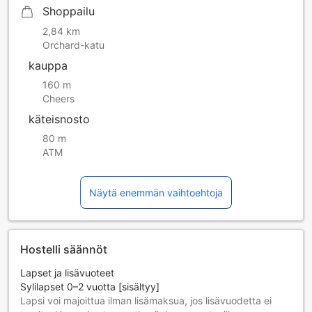
Shoppailu
2,84 km
Orchard-katu
kauppa
160 m
Cheers
käteisnosto
80 m
ATM
Näytä enemmän vaihtoehtoja
Hostelli säännöt
Lapset ja lisävuoteet
Sylilapset 0–2 vuotta [sisältyy]
Lapsi voi majoittua ilman lisämaksua, jos lisävuodetta ei