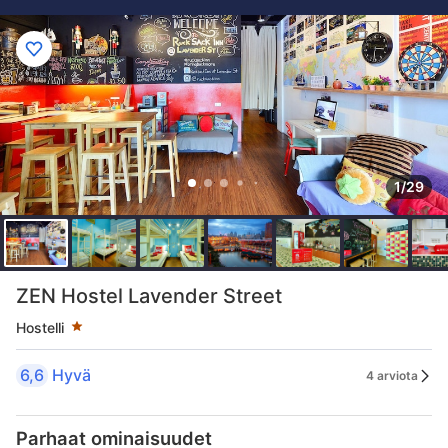
1/29
Tähtiluokitus 1 tähteä
ZEN Hostel Lavender Street
Hostelli
6,6
Hyvä
4 arviota
Parhaat ominaisuudet